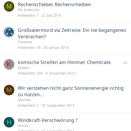
Rechenschieber, Rechenscheiben
M
Mr. Anderson
Antworten
7
22. Juli 2014
Großvatermord via Zeitreise: Ein nie begangenes
Verbrechen?
Trestone
Antworten
16
20. Januar 2014
U
komische Streifen am Himmel: Chemtrails
K
kaltera
Antworten
258
9. Dezember 2013
f
r
a
Wir verstehen nicht ganz Sonnenenergie richtig
M
g
zu nutzen...
e
Marrika
Antworten
1
18. September 2013
Windkraft-Verschwörung ?
H
Hosea