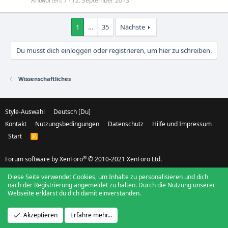
Antworten
7
12. September 2013
1
…
35
Nächste
Du musst dich einloggen oder registrieren, um hier zu schreiben.
Wissenschaftliches
Style-Auswahl
Deutsch [Du]
Kontakt
Nutzungsbedingungen
Datenschutz
Hilfe und Impressum
Start
R
S
S
®
Forum software by XenForo
© 2010-2021 XenForo Ltd.
Diese Seite verwendet Cookies, um Inhalte zu personalisieren und dich
nach der Registrierung angemeldet zu halten. Durch die Nutzung unserer
Webseite erklärst du dich damit einverstanden.
Akzeptieren
Erfahre mehr…