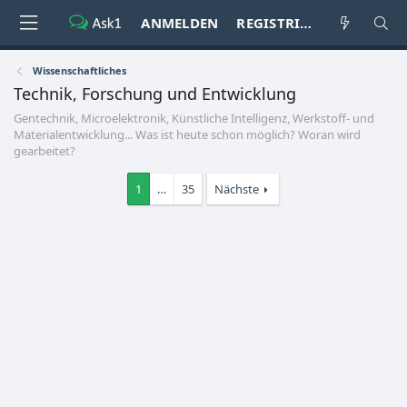
ANMELDEN
REGISTRIEREN
Wissenschaftliches
Technik, Forschung und Entwicklung
Gentechnik, Microelektronik, Künstliche Intelligenz, Werkstoff- und
Materialentwicklung... Was ist heute schon möglich? Woran wird
gearbeitet?
1
…
35
Nächste