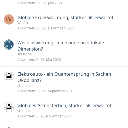
f
Antworten
19
21. Juni 2021
t
e
Globale Erderwärmung; stärker als erwartet!
W
t
WolArn
Antworten
2K
26. Dezember 2020
Wechselwirkung – eine neue nichtlokale
Dimension?
Trestone
Antworten
0
16. Mai 2020
Elektroauto - ein Quantensprung in Sachen
Ökobilanz?
streicher
Antworten
15
17. September 2019
Globales Artensterben; stärker als erwartet!
streicher
Antworten
6
28. November 2017