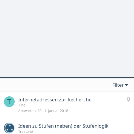
Filter
A
Internetadressen zur Recherche
T
n
Tino
Antworten
20
1. Januar 2018
g
e
h
Ideen zu Stufen (neben) der Stufenlogik
e
Trestone