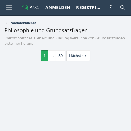
ANMELDEN
REGISTRIEREN
Nachdenkliches
Philosophie und Grundsatzfragen
Philosophisches aller Art und Klärungsversuche von Grundsatzfragen
bitte hier herein.
1
…
50
Nächste