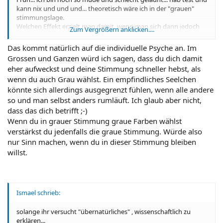
kann nix und und und... theoretisch wäre ich in der "grauen"
stimmungslage.
Welchen Effekt erzielt man damit, wenn man sich dann jedoch
Zum Vergrößern anklicken....
trotzdem bunt kleidet?
Das kommt natürlich auf die individuelle Psyche an. Im
Grossen und Ganzen würd ich sagen, dass du dich damit
eher aufweckst und deine Stimmung schneller hebst, als
wenn du auch Grau wählst. Ein empfindliches Seelchen
könnte sich allerdings ausgegrenzt fühlen, wenn alle andere
so und man selbst anders rumläuft. Ich glaub aber nicht,
dass das dich betrifft ;-)
Wenn du in grauer Stimmung graue Farben wählst
verstärkst du jedenfalls die graue Stimmung. Würde also
nur Sinn machen, wenn du in dieser Stimmung bleiben
willst.
Ismael schrieb:
solange ihr versucht "übernatürliches" , wissenschaftlich zu
erklären...