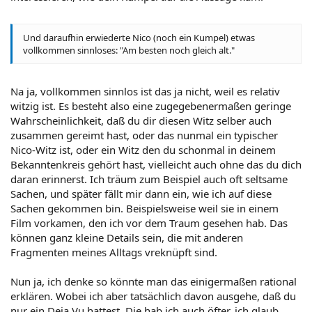
Und daraufhin erwiederte Nico (noch ein Kumpel) etwas
vollkommen sinnloses: "Am besten noch gleich alt."
Na ja, vollkommen sinnlos ist das ja nicht, weil es relativ
witzig ist. Es besteht also eine zugegebenermaßen geringe
Wahrscheinlichkeit, daß du dir diesen Witz selber auch
zusammen gereimt hast, oder das nunmal ein typischer
Nico-Witz ist, oder ein Witz den du schonmal in deinem
Bekanntenkreis gehört hast, vielleicht auch ohne das du dich
daran erinnerst. Ich träum zum Beispiel auch oft seltsame
Sachen, und später fällt mir dann ein, wie ich auf diese
Sachen gekommen bin. Beispielsweise weil sie in einem
Film vorkamen, den ich vor dem Traum gesehen hab. Das
können ganz kleine Details sein, die mit anderen
Fragmenten meines Alltags vreknüpft sind.
Nun ja, ich denke so könnte man das einigermaßen rational
erklären. Wobei ich aber tatsächlich davon ausgehe, daß du
nur ein Deja Vu hattest. Die hab ich auch öfter, ich glaub