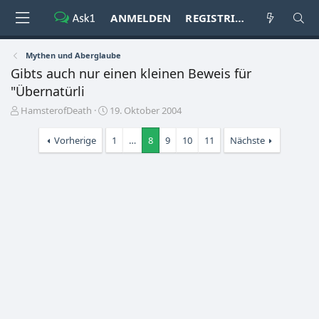
ANMELDEN
REGISTRIEREN
Mythen und Aberglaube
Gibts auch nur einen kleinen Beweis für
"Übernatürli
E
E
HamsterofDeath
19. Oktober 2004
r
r
s
s
Vorherige
1
…
8
9
10
11
Nächste
t
t
e
e
l
l
l
l
e
t
r
a
m