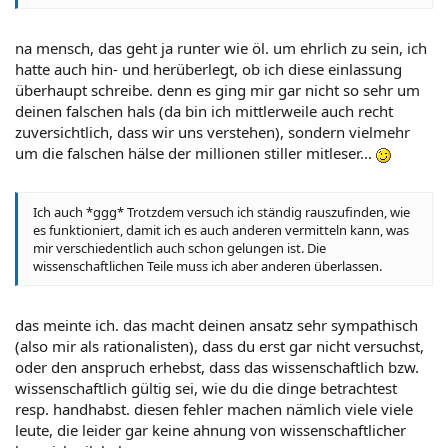
Es ist nicht nötig, dass du das jedesmal erklärst. Ich kenn dich
inzwischen ein wenig und verstehe deine Art, dich auszudrücken
nicht mehr falsch ;-) Ganz im Gegenteil mag ich deine Posts
Zum Vergrößern anklicken....
na mensch, das geht ja runter wie öl. um ehrlich zu sein, ich
sogar sehr.
hatte auch hin- und herüberlegt, ob ich diese einlassung
überhaupt schreibe. denn es ging mir gar nicht so sehr um
deinen falschen hals (da bin ich mittlerweile auch recht
zuversichtlich, dass wir uns verstehen), sondern vielmehr
um die falschen hälse der millionen stiller mitleser...
Ich auch *ggg* Trotzdem versuch ich ständig rauszufinden, wie
es funktioniert, damit ich es auch anderen vermitteln kann, was
mir verschiedentlich auch schon gelungen ist. Die
wissenschaftlichen Teile muss ich aber anderen überlassen.
das meinte ich. das macht deinen ansatz sehr sympathisch
(also mir als rationalisten), dass du erst gar nicht versuchst,
oder den anspruch erhebst, dass das wissenschaftlich bzw.
wissenschaftlich gültig sei, wie du die dinge betrachtest
resp. handhabst. diesen fehler machen nämlich viele viele
leute, die leider gar keine ahnung von wissenschaftlicher