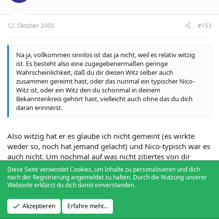
12. Oktober 2005
#153
Na ja, vollkommen sinnlos ist das ja nicht, weil es relativ witzig
ist. Es besteht also eine zugegebenermaßen geringe
Wahrscheinlichkeit, daß du dir diesen Witz selber auch
zusammen gereimt hast, oder das nunmal ein typischer Nico-
Witz ist, oder ein Witz den du schonmal in deinem
Bekanntenkreis gehört hast, vielleicht auch ohne das du dich
daran erinnerst.
Also witzig hat er es glaube ich nicht gemeint (es wirkte
weder so, noch hat jemand gelacht) und Nico-typisch war es
auch nicht. Um nochmal auf was nicht zitiertes von dir
einzugehen: Ja, bei HdR ist es nicht untypisch über Elben zu
Diese Seite verwendet Cookies, um Inhalte zu personalisieren und dich
reden, auch das wir auf Glorfindel zu sprechen kamen war
nach der Registrierung angemeldet zu halten. Durch die Nutzung unserer
Webseite erklärst du dich damit einverstanden.
in diesem Fall nicht ganz außergewöhnlich. Allerdings hat
Glorfindel keinen Zwillingsbruder.
Akzeptieren
Erfahre mehr…