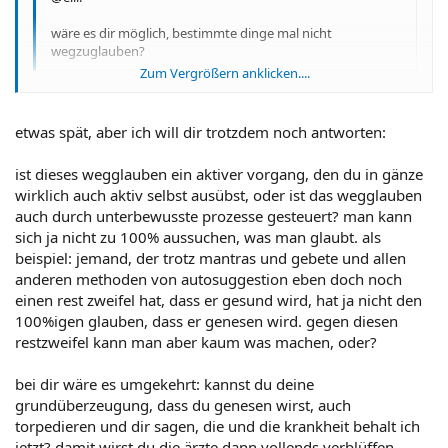
wäre es dir möglich, bestimmte dinge mal nicht
wegzuglauben?
Zum Vergrößern anklicken....
Ich versteh nicht, was du meinst, anti. Kannst du das nochmal
anders formulieren?
Zum Vergrößern anklicken....
etwas spät, aber ich will dir trotzdem noch antworten:
ist dieses wegglauben ein aktiver vorgang, den du in gänze
wirklich auch aktiv selbst ausübst, oder ist das wegglauben
auch durch unterbewusste prozesse gesteuert? man kann
sich ja nicht zu 100% aussuchen, was man glaubt. als
beispiel: jemand, der trotz mantras und gebete und allen
anderen methoden von autosuggestion eben doch noch
einen rest zweifel hat, dass er gesund wird, hat ja nicht den
100%igen glauben, dass er genesen wird. gegen diesen
restzweifel kann man aber kaum was machen, oder?
bei dir wäre es umgekehrt: kannst du deine
grundüberzeugung, dass du genesen wirst, auch
torpedieren und dir sagen, die und die krankheit behalt ich
jetzt? damit wirst du die ärzte dann vollends verblüffen...