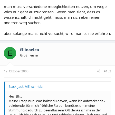
man muss verschiedene moeglichkeiten nutzen, um wege
wies nur geht auszugrenzen.. wenn man sieht, dass es
wissenschaftlich nicht geht, muss man sich eben einen
anderen weg suchen
aber solange mans nicht versucht, wird man es nie erfahren.
Ellinaelea
E
Großmeister
12. Oktober 2005
#152
Black-Jack-ME- schrieb:
Hey Elli...
Meine Frage nun: Was hältst du davon, wenn ich aufweckende /
belebende, für mich fröhliche Farben benütze, um meine
Stimmung dadurch zu beeinflussen? Oft denke ich mir in der
Früh... ich bin noch so müde und schlecht gelaunt... hab test und