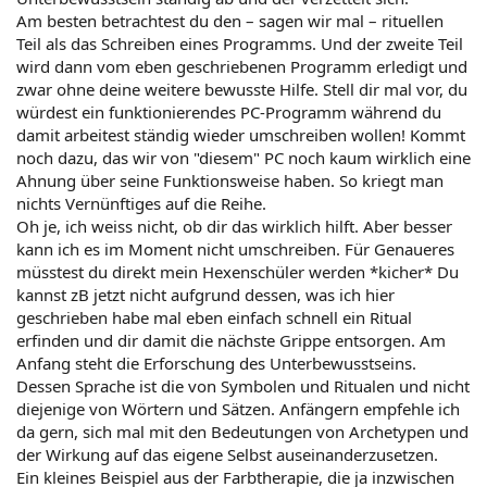
Am besten betrachtest du den – sagen wir mal – rituellen
Teil als das Schreiben eines Programms. Und der zweite Teil
wird dann vom eben geschriebenen Programm erledigt und
zwar ohne deine weitere bewusste Hilfe. Stell dir mal vor, du
würdest ein funktionierendes PC-Programm während du
damit arbeitest ständig wieder umschreiben wollen! Kommt
noch dazu, das wir von "diesem" PC noch kaum wirklich eine
Ahnung über seine Funktionsweise haben. So kriegt man
nichts Vernünftiges auf die Reihe.
Oh je, ich weiss nicht, ob dir das wirklich hilft. Aber besser
kann ich es im Moment nicht umschreiben. Für Genaueres
müsstest du direkt mein Hexenschüler werden *kicher* Du
kannst zB jetzt nicht aufgrund dessen, was ich hier
geschrieben habe mal eben einfach schnell ein Ritual
erfinden und dir damit die nächste Grippe entsorgen. Am
Anfang steht die Erforschung des Unterbewusstseins.
Dessen Sprache ist die von Symbolen und Ritualen und nicht
diejenige von Wörtern und Sätzen. Anfängern empfehle ich
da gern, sich mal mit den Bedeutungen von Archetypen und
der Wirkung auf das eigene Selbst auseinanderzusetzen.
Ein kleines Beispiel aus der Farbtherapie, die ja inzwischen