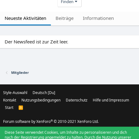
Finden
Neueste Aktivitäten
Beiträge
Informationen
Der Newsfeed ist zur Zeit leer.
Mitglieder
Style-Auswahl
Deutsch [Du]
Kontakt
Nutzungsbedingungen
Datenschutz
Hilfe und Impressum
Start
R
S
S
®
Forum software by XenForo
© 2010-2021 XenForo Ltd.
Diese Seite verwendet Cookies, um Inhalte zu personalisieren und dich
nach der Registrierung angemeldet zu halten. Durch die Nutzung unserer