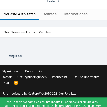
Finden
Neueste Aktivitäten
Beiträge
Informationen
Der Newsfeed ist zur Zeit leer.
Mitglieder
Style-Auswahl
Deutsch [Du]
Kontakt
Nutzungsbedingungen
Datenschutz
Hilfe und Impressum
Start
R
S
S
®
Forum software by XenForo
© 2010-2021 XenForo Ltd.
Diese Seite verwendet Cookies, um Inhalte zu personalisieren und dich
nach der Registrierung angemeldet zu halten. Durch die Nutzung unserer