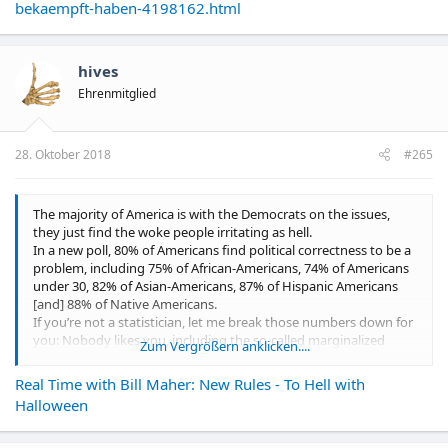
bekaempft-haben-4198162.html
retrograde, ignorant and illegitimate. That only serves further to
saudische Stellen."
exacerbate the dynamic.
As I
wrote after the enactment of Brexit
, and
then again after
Trump’s victory
, unless and until the establishment classes of the
hives
world’s democracies begin to cease blaming everyone else and
Ehrenmitglied
instead engage in serious self-critique, we’re going to have far
more Brexits and Trumps – and far worse ones.
28. Oktober 2018
#265
The majority of America is with the Democrats on the issues,
they just find the woke people irritating as hell.
In a new poll, 80% of Americans find political correctness to be a
problem, including 75% of African-Americans, 74% of Americans
under 30, 82% of Asian-Americans, 87% of Hispanic Americans
[and] 88% of Native Americans.
If you’re not a statistician, let me break those numbers down for
you: Nobody likes you, including the so-called marginalized
Zum Vergrößern anklicken....
groups whose feelings you decide need protecting. [...]
When did liberals become the fun police? Does anybody
Real Time with Bill Maher: New Rules - To Hell with
remember when conservatives were the ones with sticks up
Halloween
their asses? We went from ‘Yes we can’ to ‘Oh no you didn’t.’