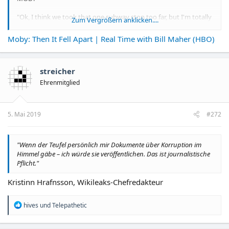
"Ok, I think we took that one subway stop too far, but I'm totally
Zum Vergrößern anklicken....
with you on the lesson..."
Bill Maher
Moby: Then It Fell Apart | Real Time with Bill Maher (HBO)
streicher
Ehrenmitglied
5. Mai 2019
#272
"Wenn der Teufel persönlich mir Dokumente über Korruption im
Himmel gäbe – ich würde sie veröffentlichen. Das ist journalistische
Pflicht."
Kristinn Hrafnsson, Wikileaks-Chefredakteur
R
hives
und
Telepathetic
e
a
k