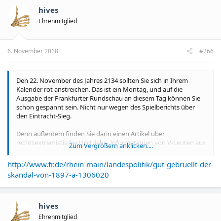
hives
Ehrenmitglied
6. November 2018
#266
Den 22. November des Jahres 2134 sollten Sie sich in Ihrem
Kalender rot anstreichen. Das ist ein Montag, und auf die
Ausgabe der Frankfurter Rundschau an diesem Tag können Sie
schon gespannt sein. Nicht nur wegen des Spielberichts über
den Eintracht-Sieg.
Denn außerdem finden Sie darin einen Artikel über
rechtsextremistische Umtriebe, Informationen von V-Leuten aus
Zum Vergrößern anklicken....
dieser Szene und Versäumnisse der hessischen
Verfassungsschutz-Behörden im 20. und 21. Jahrhundert. Wir
http://www.fr.de/rhein-main/landespolitik/gut-gebruellt-der-
würden gerne früher darüber berichten. Aber das geht leider
skandal-von-1897-a-1306020
nicht.
Denn das Dokument, in dem all dies steht, ist geheim. Für 120
Jahre.
hives
Ehrenmitglied