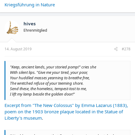
Kriegsführung in Nature
hives
Ehrenmitglied
14. August 2019
#278
"Keep, ancient lands, your storied pomp!" cries she
With silent lips. "Give me your tired, your poor,
Your huddled masses yearning to breathe free,
The wretched refuse of your teeming shore.
Send these, the homeless, tempest-tost to me,
I lift my lamp beside the golden door!"
Excerpt from "The New Colossus" by Emma Lazarus (1883),
poem on the 1903 bronze plaque located in the Statue of
Liberty's museum
.