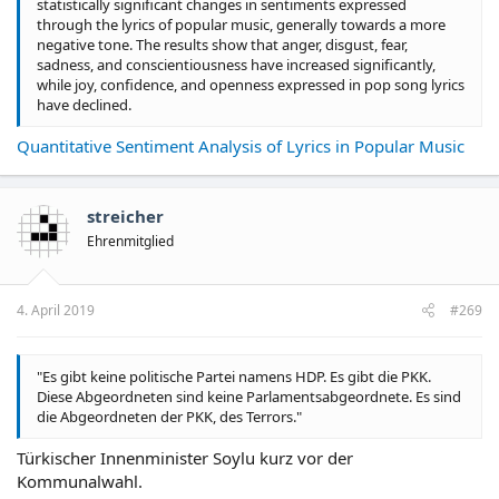
statistically significant changes in sentiments expressed
through the lyrics of popular music, generally towards a more
negative tone. The results show that anger, disgust, fear,
sadness, and conscientiousness have increased significantly,
while joy, confidence, and openness expressed in pop song lyrics
have declined.
Quantitative Sentiment Analysis of Lyrics in Popular Music
streicher
Ehrenmitglied
4. April 2019
#269
"Es gibt keine politische Partei namens HDP. Es gibt die PKK.
Diese Abgeordneten sind keine Parlamentsabgeordnete. Es sind
die Abgeordneten der PKK, des Terrors."
Türkischer Innenminister Soylu kurz vor der
Kommunalwahl.