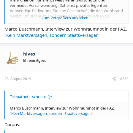
vermeidet Verschwendung. Daher ist privates Eigentum
notwendige Bedingung für eine Gesellschaft, die den Wohlstand
besitzt, um sich auch angemessen um die Schwachen zu
Zum Vergrößern anklicken....
kümmern. Die Geschichte lehrt: Kommandowirtschaft ohne
privates Eigentum macht alle arm und geht besonders zu Lasten
Marco Buschmann, Interview zur Wohnraumnot in der FAZ,
der Schwächsten.
"
Kein Marktversagen, sondern Staatsversagen
"
hives
Ehrenmitglied
28. August 2019
#280
Telepathetic schrieb:
Marco Buschmann, Interview zur Wohnraumnot in der FAZ,
"
Kein Marktversagen, sondern Staatsversagen
"
Daraus: