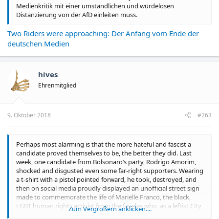
Medienkritik mit einer umständlichen und würdelosen
Distanzierung von der AfD einleiten muss.
Two Riders were approaching: Der Anfang vom Ende der
deutschen Medien
hives
Ehrenmitglied
9. Oktober 2018
#263
Perhaps most alarming is that the more hateful and fascist a
candidate proved themselves to be, the better they did. Last
week, one candidate from Bolsonaro’s party, Rodrigo Amorim,
shocked and disgusted even some far-right supporters. Wearing
a t-shirt with a pistol pointed forward, he took, destroyed, and
then on social media proudly displayed an unofficial street sign
made to commemorate the life of Marielle Franco, the black,
LGBT human rights activist from the favelas who, as a leftist City
Zum Vergrößern anklicken....
Councilwoman, was assassinated in March, with her police-