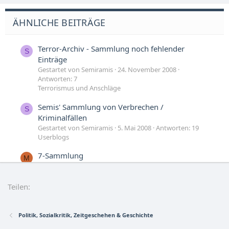
ÄHNLICHE BEITRÄGE
Terror-Archiv - Sammlung noch fehlender
S
Einträge
Gestartet von Semiramis
24. November 2008
Antworten: 7
Terrorismus und Anschläge
Semis' Sammlung von Verbrechen /
S
Kriminalfällen
Gestartet von Semiramis
5. Mai 2008
Antworten: 19
Userblogs
7-Sammlung
M
Gestartet von Mitmensch
11. Mai 2007
Antworten: 15
Lobbygruppen und geheime Seilschaften
Teilen:
Paradoxien-Sammlung
H
Gestartet von holgercp
20. Mai 2006
Antworten: 19
Philosophie und Grundsatzfragen
Politik, Sozialkritik, Zeitgeschehen & Geschichte