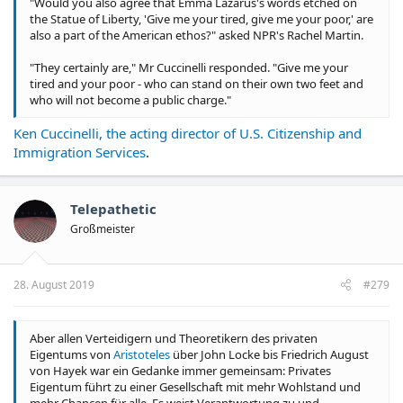
"Would you also agree that Emma Lazarus's words etched on
the Statue of Liberty, 'Give me your tired, give me your poor,' are
also a part of the American ethos?" asked NPR's Rachel Martin.
"They certainly are," Mr Cuccinelli responded. "Give me your
tired and your poor - who can stand on their own two feet and
who will not become a public charge."
Ken Cuccinelli, the acting director of U.S. Citizenship and
Immigration Services
.
Telepathetic
Großmeister
28. August 2019
#279
Aber allen Verteidigern und Theoretikern des privaten
Eigentums von
Aristoteles
über John Locke bis Friedrich August
von Hayek war ein Gedanke immer gemeinsam: Privates
Eigentum führt zu einer Gesellschaft mit mehr Wohlstand und
mehr Chancen für alle. Es weist Verantwortung zu und