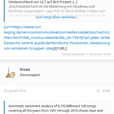
Gruppen auf- oder abzuwerten. Und zweitens glaube ich, dass
Ostdeutschland von 22,7 auf 30,9 Prozent. [...]
wir dringend wissen müssen, wie diese Leute denken und
„Erschreckend hoch ist die Abwertung von Muslimas und
argumentieren, sonst ist die Debatte so hilflos, wie wir es gerade
Muslimen angestiegen“, sagt Prof. Dr. Elmar Brähler. Fühlten sich
erleben.
zum Beispiel noch 2010 rund 33 Prozent der Befragten durch die
Zum Vergrößern anklicken....
vielen Muslime als Fremde im eigenen Land, sind es 2018 in Ost
wie West 55 Prozent.
[url=https://www.uni-
leipzig.de/service/kommunikation/medienredaktion/nachric
hten.html?ifab_modus=detail&ifab_id=7983]Fast jeder dritte
Deutsche vertritt ausländerfeindliche Positionen, Abwertung
von einzelnen Gruppen steigt
[/URL]
Zuletzt bearbeitet:
7. November 2018
hives
Ehrenmitglied
28. Januar 2019
#268
Automatic sentiment analysis of 6,150 Billboard 100 songs
covering all the years from 1951 through 2016 shows clear and