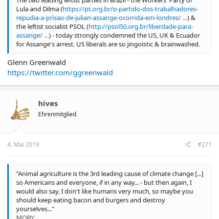
Lula and Dilma (
https://pt.org.br/o-partido-dos-trabalhadores-
repudia-a-prisao-de-julian-assange-ocorrida-em-londres/ …
) &
the leftist socialist PSOL (
http://psol50.org.br/liberdade-para-
assange/ …
) - today strongly condemned the US, UK & Ecuador
for Assange's arrest. US liberals are so jingoistic & brainwashed.
Glenn Greenwald
https://twitter.com/ggreenwald
hives
Ehrenmitglied
4. Mai 2019
#271
"Animal agriculture is the 3rd leading cause of climate change [...]
so Americans and everyone, if in any way... - but then again, I
would also say, I don't like humans very much, so maybe you
should keep eating bacon and burgers and destroy
yourselves..."
MOBY