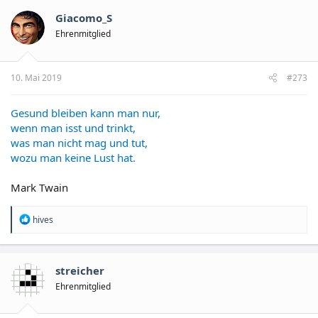
t
Giacomo_S
i
o
Ehrenmitglied
n
e
n
10. Mai 2019
#273
:
Gesund bleiben kann man nur,
wenn man isst und trinkt,
was man nicht mag und tut,
wozu man keine Lust hat.
Mark Twain
R
hives
e
a
k
t
streicher
i
o
Ehrenmitglied
n
e