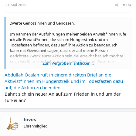
n
30. Mai 2019
#274
:
„Werte Genossinnen und Genossen,
Im Rahmen der Ausführungen meiner beiden Anwält*innen rufe
ich alle Freund*innen, die sich im Hungerstreik und im
Todesfasten befinden, dazu auf, ihre Aktion zu beenden. Ich
kann mit Gewissheit sagen, dass der auf meine Person
gerichtete Zweck eurer Aktion sein Ziel erreicht hat. Ich möchte
euch hierfür meine Liebe und meinen Dank zum Ausdruck
Zum Vergrößern anklicken....
bringen.
Abdullah Öcalan ruft in einem direkten Brief an die
Ich hoffe ausdrücklich, dass ihr mich auch fortan mit der
Aktivist*innen im Hungerstreik und im Todesfasten dazu
notwendigen Intensität und dem erforderlichen Willen begleiten
auf, die Aktion zu beenden.
werdet.
Bahnt sich ein neuer Anlauf zum Frieden in und um der
Mit unendlicher Liebe und Grüßen
Türkei an?
22. Mai 2019, Gefängnis Imrali
hives
Abdullah Öcalan“
Ehrenmitglied