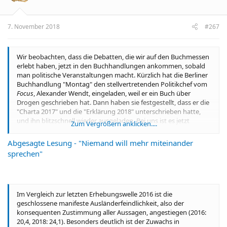
7. November 2018
#267
Wir beobachten, dass die Debatten, die wir auf den Buchmessen
erlebt haben, jetzt in den Buchhandlungen ankommen, sobald
man politische Veranstaltungen macht. Kürzlich hat die Berliner
Buchhandlung "Montag" den stellvertretenden Politikchef vom
Focus
, Alexander Wendt, eingeladen, weil er ein Buch über
Drogen geschrieben hat. Dann haben sie festgestellt, dass er die
"Charta 2017" und die "Erklärung 2018" unterschrieben hatte,
und ihn blitzschnell wieder ausgeladen. Bei uns ist es jetzt
Zum Vergrößern anklicken....
andersherum, aber im Grunde ähnlich: Niemand will mehr
miteinander sprechen.
Abgesagte Lesung - "Niemand will mehr miteinander
sprechen"
[...]
Was halten Sie von der Normalisierungsthese, nach der
rechte Positionen wieder salonfähig werden, wenn
sie in
einer Buchhandlung wie Ihrer vorkommen?
Im Vergleich zur letzten Erhebungswelle 2016 ist die
geschlossene manifeste Ausländerfeindlichkeit, also der
Das Argument kenne ich schon von vor 30 Jahren. Aber erstens
konsequenten Zustimmung aller Aussagen, angestiegen (2016:
sind wir bei Lehmkuhl nicht in der Position, gesellschaftliche
20,4, 2018: 24,1). Besonders deutlich ist der Zuwachs in