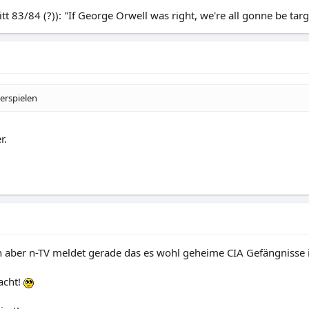
t 83/84 (?)): "If George Orwell was right, we're all gonne be targ
erspielen
r.
ein aber n-TV meldet gerade das es wohl geheime CIA Gefängnisse 
dacht!