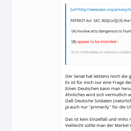
[url=http://www.epic.org/privacy/t
PATRIOT Act- SEC. 802[/url]] (5) the
`(A) involve acts dangerous to human
`(B)
appear to be intended
--
`(i) to intimidate or coerce a civili
`(ii) to influence the policy of a g
`(iii) to affect the conduct of a g
Der Senat hat letztens noch die
Es ist für mich nur eine Frage der
`(C) occur
primarily
within the territ
Einen Deutschen kann man herun
Ähnliches wird sich vermutlich
Daß Deutsche Soldaten (natürlich
ja auch nur "primarily" für die U
Das ist kein Einzelfall und imho
Vielleicht sollte man der Merkel