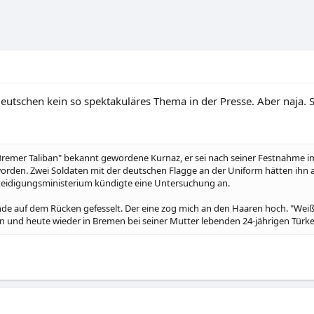
r Deutschen kein so spektakuläres Thema in der Presse. Aber naja
"Bremer Taliban" bekannt gewordene Kurnaz, er sei nach seiner Festnahme
orden. Zwei Soldaten mit der deutschen Flagge an der Uniform hätten ih
rteidigungsministerium kündigte eine Untersuchung an.
e auf dem Rücken gefesselt. Der eine zog mich an den Haaren hoch. "Weißt du 
en und heute wieder in Bremen bei seiner Mutter lebenden 24-jährigen Türke