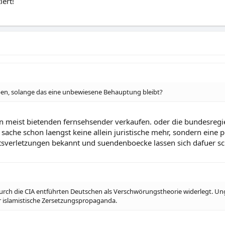
iert!
en, solange das eine unbewiesene Behauptung bleibt?
en meist bietenden fernsehsender verkaufen. oder die bundesregie
e sache schon laengst keine allein juristische mehr, sondern eine 
tsverletzungen bekannt und suendenboecke lassen sich dafuer sch
urch die CIA entführten Deutschen als Verschwörungstheorie widerlegt. U
ar islamistische Zersetzungspropaganda.