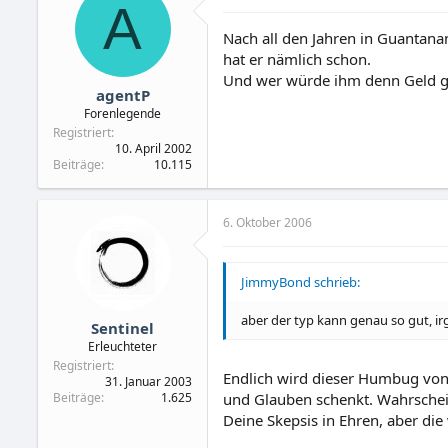
A
Nach all den Jahren in Guanta
hat er nämlich schon.
Und wer würde ihm denn Geld g
agentP
Forenlegende
Registriert
10. April 2002
Beiträge
10.115
6. Oktober 2006
JimmyBond schrieb:
aber der typ kann genau so gut, 
Sentinel
Erleuchteter
Registriert
Endlich wird dieser Humbug von
31. Januar 2003
Beiträge
1.625
und Glauben schenkt. Wahrschein
Deine Skepsis in Ehren, aber die