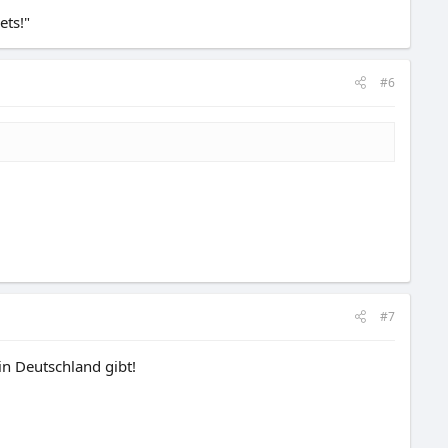
ets!"
#6
#7
in Deutschland gibt!