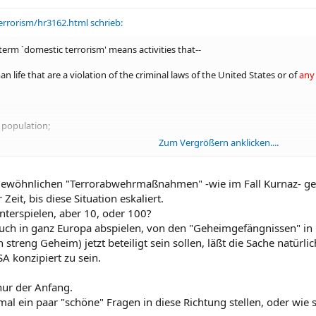
errorism/hr3162.html schrieb:
 term `domestic terrorism' means activities that--
 life that are a violation of the criminal laws of the United States or of
any
an population;
Zum Vergrößern anklicken....
overnment by intimidation or coercion; or
overnment by mass destruction, assassination, or kidnapping; and
 gewöhnlichen "Terrorabwehrmaßnahmen" -wie im Fall Kurnaz- gebil
 Zeit, bis diese Situation eskaliert.
orial jurisdiction of the United States.'.
terspielen, aber 10, oder 100?
 auch in ganz Europa abspielen, von den "Geheimgefängnissen" i
 streng Geheim) jetzt beteiligt sein sollen, läßt die Sache natür
SA konzipiert zu sein.
 nur der Anfang.
 mal ein paar "schöne" Fragen in diese Richtung stellen, oder wie