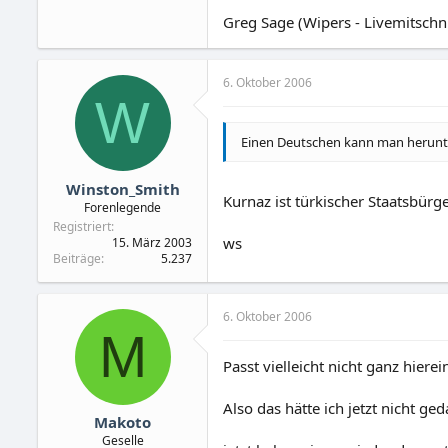
Greg Sage (Wipers - Livemitschnit
6. Oktober 2006
W
Einen Deutschen kann man herunt
Winston_Smith
Kurnaz ist türkischer Staatsbürge
Forenlegende
Registriert
ws
15. März 2003
Beiträge
5.237
6. Oktober 2006
M
Passt vielleicht nicht ganz hier
Also das hätte ich jetzt nicht ge
Makoto
Geselle