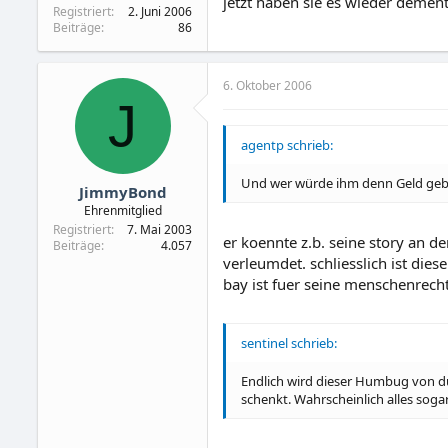
jetzt haben sie es wieder dement
Registriert
2. Juni 2006
Beiträge
86
6. Oktober 2006
J
agentp schrieb:
Und wer würde ihm denn Geld geb
JimmyBond
Ehrenmitglied
Registriert
7. Mai 2003
er koennte z.b. seine story an d
Beiträge
4.057
verleumdet. schliesslich ist dies
bay ist fuer seine menschenrech
sentinel schrieb:
Endlich wird dieser Humbug von d
schenkt. Wahrscheinlich alles sog