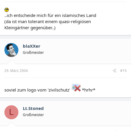
..ich entscheide mich für ein islamisches Land
(da ist man tolerant einem quasi-religiösen
Kleingärtner gegenüber..)
blaXXer
Großmeister
29. März 2004
#15
soviel zum logo vom 'zivilschutz'
*hrhr*
Lt.Stoned
L
Großmeister