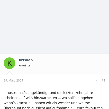
krishan
K
Anwärter
29. März 2004
#1
...nostro hat`s angekündigt und die letzten zehn jahre
scheinen auf wk3 hinzuarbeiten ... wo soll`s hingehen
wenn`s kracht ? ... haben wir als westler und weisse
überhaupt noch aussicht auf aufnahme ? ... eure favouriten-