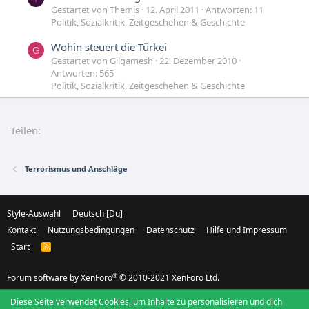
Gestartet von Themis
12. April 2011
Antworten: 11
Politik, Sozialkritik, Zeitgeschehen & Geschichte
Wohin steuert die Türkei
G
Gestartet von Gilgamesh
22. Dezember 2010
Antworten: 565
Politik, Sozialkritik, Zeitgeschehen & Geschichte
wohin patente führen-spiel mit leben
F
Gestartet von forcemagick
21. Dezember 2004
Teilen:
Antworten: 16
Medizin
Terrorismus und Anschläge
Style-Auswahl
Deutsch [Du]
Kontakt
Nutzungsbedingungen
Datenschutz
Hilfe und Impressum
Start
R
S
S
®
Forum software by XenForo
© 2010-2021 XenForo Ltd.
Diese Seite verwendet Cookies, um Inhalte zu personalisieren und dich