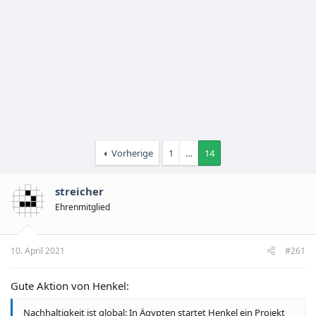
Vorherige
1
…
14
streicher
Ehrenmitglied
10. April 2021
#261
Gute Aktion von Henkel:
Nachhaltigkeit ist global: In Ägypten startet Henkel ein Projekt