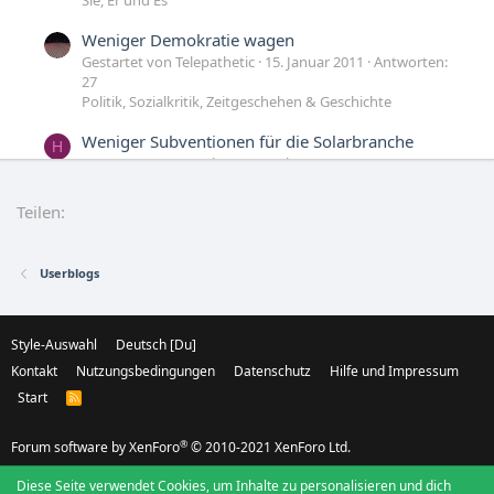
Weniger Demokratie wagen
Gestartet von Telepathetic
15. Januar 2011
Antworten:
27
Politik, Sozialkritik, Zeitgeschehen & Geschichte
Weniger Subventionen für die Solarbranche
H
Gestartet von HunabKu
23. Februar 2010
Antworten:
32
Technik, Forschung und Entwicklung
Teilen:
Schämt Euch!!! Weniger Sozialhilfe weil er
M
gebettelt hat.
Userblogs
Gestartet von Malakim
1. April 2009
Antworten: 53
Politik, Sozialkritik, Zeitgeschehen & Geschichte
Style-Auswahl
Deutsch [Du]
Kontakt
Nutzungsbedingungen
Datenschutz
Hilfe und Impressum
Start
R
S
S
®
Forum software by XenForo
© 2010-2021 XenForo Ltd.
Diese Seite verwendet Cookies, um Inhalte zu personalisieren und dich