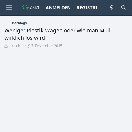
ANMELDEN
REGISTRIEREN
Userblogs
Weniger Plastik Wagen oder wie man Müll
wirklich los wird
E
E
streicher
7. Dezember 2015
r
r
s
s
t
t
e
e
l
l
l
l
e
t
r
a
m