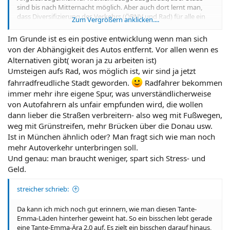
sind bis nach Mitternacht möglich. Aber auch dort lernt man,
dass Diversifizierung des Verkehrs (ÖPNV und Rad) für alle ein
Zum Vergrößern anklicken....
Gewinn sein kann. Aber es stimmt: Entschleunigung ist mehr,
denn die Fortbewegung ist ja nur ein Aspekt. Grob gesagt: man
Im Grunde ist es ein postive entwicklung wenn man sich
braucht weniger und es läuft darauf hinaus, dass man in der
von der Abhängigkeit des Autos entfernt. Vor allen wenn es
Tendenz mehr Zeit hat.
Alternativen gibt( woran ja zu arbeiten ist)
Umsteigen aufs Rad, wos möglich ist, wir sind ja jetzt
fahrradfreudliche Stadt geworden.
Radfahrer bekommen
immer mehr ihre eigene Spur, was unverständlicherweise
von Autofahrern als unfair empfunden wird, die wollen
dann lieber die Straßen verbreitern- also weg mit Fußwegen,
weg mit Grünstreifen, mehr Brücken über die Donau usw.
Ist in München ähnlich oder? Man fragt sich wie man noch
mehr Autoverkehr unterbringen soll.
Und genau: man braucht weniger, spart sich Stress- und
Geld.
streicher schrieb:
Da kann ich mich noch gut erinnern, wie man diesen Tante-
Emma-Läden hinterher geweint hat. So ein bisschen lebt gerade
eine Tante-Emma-Ära 2.0 auf. Es zielt ein bisschen darauf hinaus,