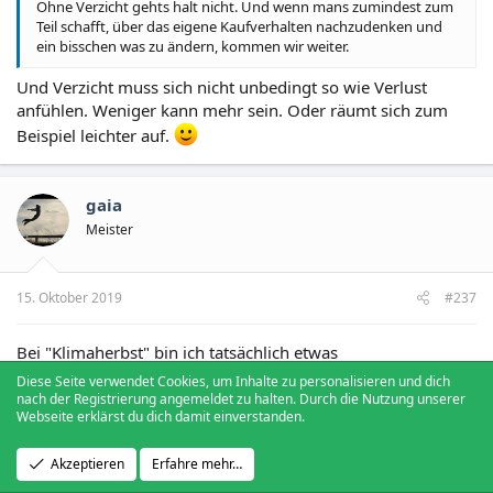
Ohne Verzicht gehts halt nicht. Und wenn mans zumindest zum
Teil schafft, über das eigene Kaufverhalten nachzudenken und
ein bisschen was zu ändern, kommen wir weiter.
Und Verzicht muss sich nicht unbedingt so wie Verlust
anfühlen. Weniger kann mehr sein. Oder räumt sich zum
Beispiel leichter auf.
gaia
Meister
15. Oktober 2019
#237
Bei "Klimaherbst" bin ich tatsächlich etwas
zusammengezuckt, weil ich mich an die Aufregung eines
Diese Seite verwendet Cookies, um Inhalte zu personalisieren und dich
Forenteilnehmers erinnert habe, als Annalena Bearbock das
nach der Registrierung angemeldet zu halten. Durch die Nutzung unserer
Webseite erklärst du dich damit einverstanden.
Wort Klimasommer in den Mund nahm
.
Wenn ich das richtig sehe, ist der Klimaherbst eine
Akzeptieren
Erfahre mehr…
wiederkehrende Aktion und nicht von einer Partei ins Leben
gerufen. Was imo gut ist, weil solche Aktionen dann weniger