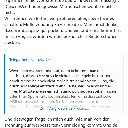
eigentlich in die Wertstoffhöfe gebracht werden müsste(!).
Diesen Weg finden gewisse Mitmenschen wohl einfach
nicht.
Wir trennen weiterhin, wir probieren aber, soweit wir es
schaffen, Müllerzeugung zu vermeiden. Manchmal denke,
dass wir das ganz gut packen. Und ein andermal kommt es
mir so vor, als würden wir desbezüglich in Kinderschuhen
stecken.
Telepathetic schrieb:
Wenn man mal so rumschaut, dann bekommt man den
Eindruck, dass sich sehr viele nicht an die Regeln halten, und
damit meine ich noch nicht mal die steigende Vermüllung, die
durch Wildablage entsteht, wenn Leute, warum auch immer,
ihren Müll tütenweise einfach irgendwo draußen stehen lassen
oder ihren Sperrmüll draußen abstellen, ohne die städtische
Müllabfuhr zu informieren. Die Kosten werden von der
Gemeinschaft der Steuerzahler getragen. Man könnte meinen,
Zum Vergrößern anklicken....
dass ein niedriges Interesse an der richtigen Müllablage ein
kulturelles oder finanzielles Problem ist, aber auch große
Und deswegen frage ich mich auch, wie man von der
Unternehmen, die sich einen Mülltrennungsbeauftragten leisten
Trennung zur (verbesserten) Vermeidung kommt. Und da
können sollten, zeigen nicht unbedingt immer ein Interesse an