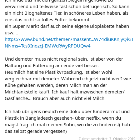
verwirrend und teilweise fast schon betrügerisch. So kann
ein nicht Bioghaltenes Tier, in schöneres Leben haben, als
eins das nicht so tolles Futter bekommt.
ein Super Markt darf auch seine eigene Bioplakette haben
usw....
https://www.bund.net/themen/massent...W74diuKKnjyQiGI
NNms4Tcs9InozcJ-EMWcRWyRPDUQw4
Und demeter muss nicht regional sein, ist aber von der
Haltung und Fütterung am ende viel besser.
Heumilch hat eine Plastikvrpackung, ist aber wohl
vergleichbar mit demeter. Während ich jetzt nicht weiß wie
Kühe gehalten werden, deren Milch man an der
Milchtankstelle kauft. Ich kauf halt inzwischen demeter/
Gasflasche... Brauch aber auch nicht viel Milch.
Ich hab übrigens neulich eine doku über Kinderarmut und
Plastik in Bangladesch gesehen- über netflix, wenn du
magst frag ich mal meinen Sohn, wo die zu finden ist( hab
das selbst gerade vergessen)
Zuletzt bearbeitet:
7. Oktober 2019