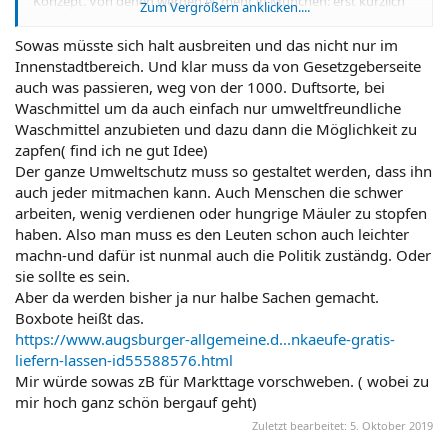
Konzept. Von denen werden es mehr in München: erst kürzlich
Zum Vergrößern anklicken....
hat ein neuer Krämerladen aufgemacht in der Münchner
Innenstadt.
Sowas müsste sich halt ausbreiten und das nicht nur im
Das kannte ich noch nicht: wer bietet das an?
Innenstadtbereich. Und klar muss da von Gesetzgeberseite
auch was passieren, weg von der 1000. Duftsorte, bei
Waschmittel um da auch einfach nur umweltfreundliche
Waschmittel anzubieten und dazu dann die Möglichkeit zu
zapfen( find ich ne gut Idee)
Der ganze Umweltschutz muss so gestaltet werden, dass ihn
auch jeder mitmachen kann. Auch Menschen die schwer
arbeiten, wenig verdienen oder hungrige Mäuler zu stopfen
haben. Also man muss es den Leuten schon auch leichter
machn-und dafür ist nunmal auch die Politik zuständg. Oder
sie sollte es sein.
Aber da werden bisher ja nur halbe Sachen gemacht.
Boxbote heißt das.
https://www.augsburger-allgemeine.d...nkaeufe-gratis-
liefern-lassen-id55588576.html
Mir würde sowas zB für Markttage vorschweben. ( wobei zu
mir hoch ganz schön bergauf geht)
Zuletzt bearbeitet:
5. Oktober 2019