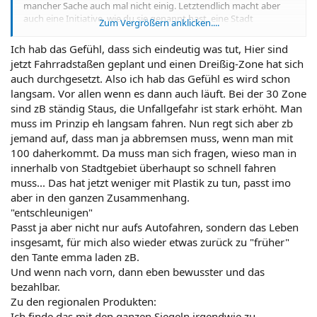
mancher Sache auch mal nicht einig. Letztendlich macht aber
auch eine Initiative, wie du sie genannt hast, eine Stadt
Zum Vergrößern anklicken....
lebenswerter, in dem Falle die Großstadt Augsburg.
Ich hab das Gefühl, dass sich eindeutig was tut, Hier sind
jetzt Fahrradstaßen geplant und einen Dreißig-Zone hat sich
auch durchgesetzt. Also ich hab das Gefühl es wird schon
langsam. Vor allen wenn es dann auch läuft. Bei der 30 Zone
sind zB ständig Staus, die Unfallgefahr ist stark erhöht. Man
muss im Prinzip eh langsam fahren. Nun regt sich aber zb
jemand auf, dass man ja abbremsen muss, wenn man mit
100 daherkommt. Da muss man sich fragen, wieso man in
innerhalb von Stadtgebiet überhaupt so schnell fahren
muss... Das hat jetzt weniger mit Plastik zu tun, passt imo
aber in den ganzen Zusammenhang.
"entschleunigen"
Passt ja aber nicht nur aufs Autofahren, sondern das Leben
insgesamt, für mich also wieder etwas zurück zu "früher"
den Tante emma laden zB.
Und wenn nach vorn, dann eben bewusster und das
bezahlbar.
Zu den regionalen Produkten:
Ich finde das mit den ganzen Siegeln irgendwie zu