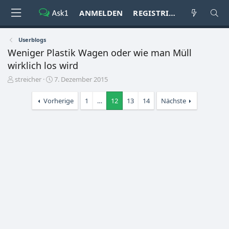
ANMELDEN
REGISTRIEREN
Userblogs
Weniger Plastik Wagen oder wie man Müll
wirklich los wird
E
E
streicher
7. Dezember 2015
r
r
s
s
Vorherige
1
…
12
13
14
Nächste
t
t
e
e
l
l
l
l
e
t
r
a
m