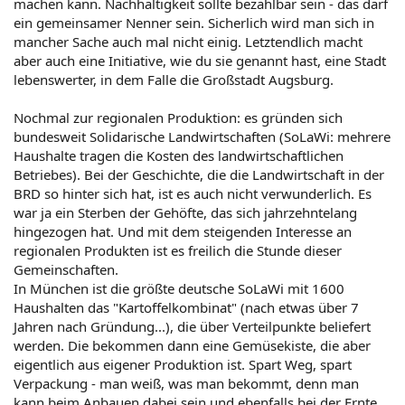
machen kann. Nachhaltigkeit sollte bezahlbar sein - das darf
ein gemeinsamer Nenner sein. Sicherlich wird man sich in
mancher Sache auch mal nicht einig. Letztendlich macht
aber auch eine Initiative, wie du sie genannt hast, eine Stadt
lebenswerter, in dem Falle die Großstadt Augsburg.
Nochmal zur regionalen Produktion: es gründen sich
bundesweit Solidarische Landwirtschaften (SoLaWi: mehrere
Haushalte tragen die Kosten des landwirtschaftlichen
Betriebes). Bei der Geschichte, die die Landwirtschaft in der
BRD so hinter sich hat, ist es auch nicht verwunderlich. Es
war ja ein Sterben der Gehöfte, das sich jahrzehntelang
hingezogen hat. Und mit dem steigenden Interesse an
regionalen Produkten ist es freilich die Stunde dieser
Gemeinschaften.
In München ist die größte deutsche SoLaWi mit 1600
Haushalten das "Kartoffelkombinat" (nach etwas über 7
Jahren nach Gründung...), die über Verteilpunkte beliefert
werden. Die bekommen dann eine Gemüsekiste, die aber
eigentlich aus eigener Produktion ist. Spart Weg, spart
Verpackung - man weiß, was man bekommt, denn man
kann beim Anbauen dabei sein und ebenfalls bei der Ernte...