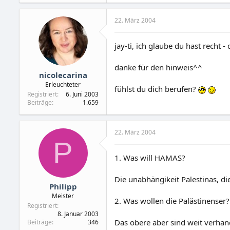
22. März 2004
jay-ti, ich glaube du hast recht 
danke für den hinweis^^
nicolecarina
Erleuchteter
fühlst du dich berufen?
Registriert
6. Juni 2003
Beiträge
1.659
22. März 2004
P
1. Was will HAMAS?
Die unabhängikeit Palestinas, d
Philipp
Meister
2. Was wollen die Palästinenser?
Registriert
8. Januar 2003
Das obere aber sind weit verhan
Beiträge
346