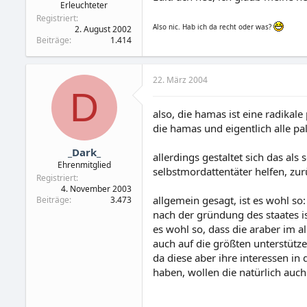
Erleuchteter
Registriert
Also nic. Hab ich da recht oder was?
2. August 2002
Beiträge
1.414
22. März 2004
D
also, die hamas ist eine radikal
die hamas und eigentlich alle p
_Dark_
allerdings gestaltet sich das als
Ehrenmitglied
selbstmordattentäter helfen, zu
Registriert
4. November 2003
allgemein gesagt, ist es wohl so:
Beiträge
3.473
nach der gründung des staates i
es wohl so, dass die araber im a
auch auf die größten unterstütz
da diese aber ihre interessen in
haben, wollen die natürlich auch 