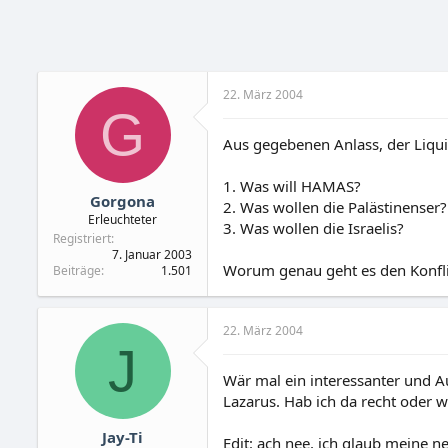
22. März 2004
G
Aus gegebenen Anlass, der Liqui
1. Was will HAMAS?
Gorgona
2. Was wollen die Palästinenser?
Erleuchteter
3. Was wollen die Israelis?
Registriert
7. Januar 2003
Worum genau geht es den Konfli
Beiträge
1.501
22. März 2004
J
Wär mal ein interessanter und Au
Lazarus. Hab ich da recht oder 
Jay-Ti
Edit: ach nee, ich glaub meine n