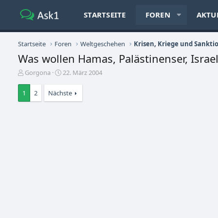
STARTSEITE
FOREN
AKTU
Startseite
Foren
Weltgeschehen
Krisen, Kriege und Sankti
Was wollen Hamas, Palästinenser, Israel
E
E
Gorgona
22. März 2004
r
r
s
s
1
2
Nächste
t
t
e
e
l
l
l
l
e
t
r
a
m