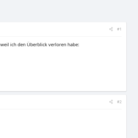
#1
eil ich den Überblick verloren habe:
#2