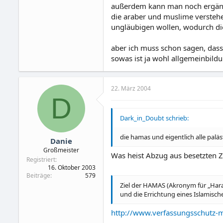
außerdem kann man noch ergänz
die araber und muslime verstehen
ungläubigen wollen, wodurch dies
aber ich muss schon sagen, dass 
sowas ist ja wohl allgemeinbild
22. März 2004
D
Dark_in_Doubt schrieb:
die hamas und eigentlich alle palä
Danie
Großmeister
Was heist Abzug aus besetzten 
Registriert
16. Oktober 2003
Beiträge
579
Ziel der HAMAS (Akronym für „Harak
und die Errichtung eines Islamisc
http://www.verfassungsschutz-