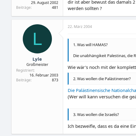
dir ist aber bewust das damals 2
29. August 2002
Beiträge
481
werden sollten ?
22. März 2004
L
1. Was will HAMAS?
Die unabhängikeit Palestinas, die 
Lyle
Großmeister
Wie wär's noch mit der komplett
Registriert
16. Februar 2003
2. Was wollen die Palästinenser?
Beiträge
873
Die Palästinensische Nationalcha
(Wer will kann versuchen die ge
3. Was wollen die Israelis?
Ich bezweifle, dass es da eine Ei