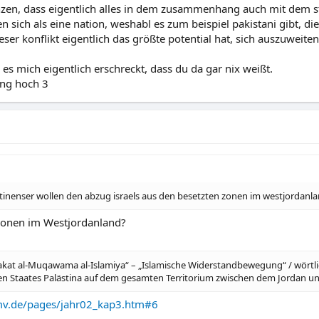
en, dass eigentlich alles in dem zusammenhang auch mit dem
 sich als eine nation, weshabl es zum beispiel pakistani gibt, di
er konflikt eigentlich das größte potential hat, sich auszuweite
es mich eigentlich erschreckt, dass du da gar nix weißt.
ung hoch 3
stinenser wollen den abzug israels aus den besetzten zonen im westjordanla
Zonen im Westjordanland?
at al-Muqawama al-Islamiya“ – „Islamische Wider­standbewegung“ / wörtliche
hen Staates Palästina auf dem gesamten Territorium zwischen dem Jordan u
mv.de/pages/jahr02_kap3.htm#6