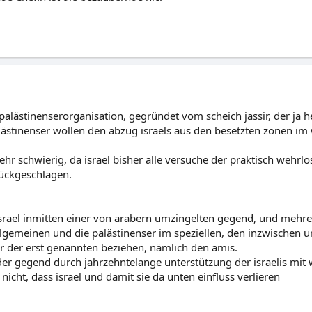
e palästinenserorganisation, gegründet vom scheich jassir, der j
alästinenser wollen den abzug israels aus den besetzten zonen im
 sehr schwierig, da israel bisher alle versuche der praktisch wehrlo
rückgeschlagen.
srael inmitten einer von arabern umzingelten gegend, und mehrer
llgemeinen und die palästinenser im speziellen, den inzwischen ur
er der erst genannten beziehen, nämlich den amis.
 der gegend durch jahrzehntelange unterstützung der israelis mit
nicht, dass israel und damit sie da unten einfluss verlieren