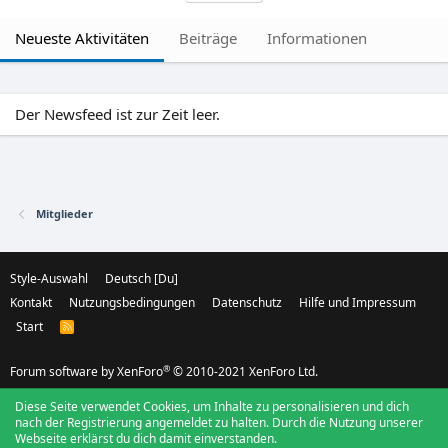
Neueste Aktivitäten
Beiträge
Informationen
Der Newsfeed ist zur Zeit leer.
Mitglieder
Style-Auswahl
Deutsch [Du]
Kontakt
Nutzungsbedingungen
Datenschutz
Hilfe und Impressum
Start
R
S
S
®
Forum software by XenForo
© 2010-2021 XenForo Ltd.
Diese Seite verwendet Cookies, um Inhalte zu personalisieren und dich
nach der Registrierung angemeldet zu halten. Durch die Nutzung unserer
Webseite erklärst du dich damit einverstanden.