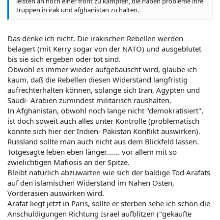
leisten an noch einer front zu kämpfen, die haben probleme ihre
truppen in irak und afghanistan zu halten.
Das denke ich nicht. Die irakischen Rebellen werden
belagert (mit Kerry sogar von der NATO) und ausgeblutet
bis sie sich ergeben oder tot sind.
Obwohl es immer wieder aufgebauscht wird, glaube ich
kaum, daß die Rebellen diesen Widerstand langfristig
aufrechterhalten können, solange sich Iran, Ägypten und
Saudi- Arabien zumindest militärisch raushalten.
In Afghanistan, obwohl noch lange nicht "demokratisiert",
ist doch soweit auch alles unter Kontrolle (problematisch
könnte sich hier der Indien- Pakistan Konflikt auswirken).
Russland sollte man auch nicht aus dem Blickfeld lassen.
Totgesagte leben eben länger....... vor allem mit so
zwielichtigen Mafiosis an der Spitze.
Bleibt natürlich abzuwarten wie sich der baldige Tod Arafats
auf den islamischen Widerstand im Nahen Osten,
Vorderasien auswirken wird.
Arafat liegt jetzt in Paris, sollte er sterben sehe ich schon die
Anschuldigungen Richtung Israel aufblitzen ("gekaufte