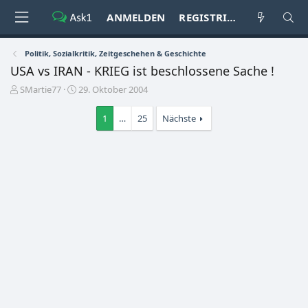
ANMELDEN
REGISTRIEREN
Politik, Sozialkritik, Zeitgeschehen & Geschichte
USA vs IRAN - KRIEG ist beschlossene Sache !
E
E
SMartie77
29. Oktober 2004
r
r
s
s
1
…
25
Nächste
t
t
e
e
l
l
l
l
e
t
r
a
m