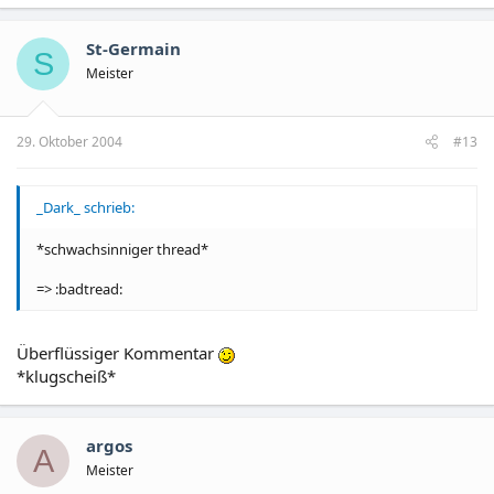
St-Germain
S
Meister
29. Oktober 2004
#13
_Dark_ schrieb:
*schwachsinniger thread*
=> :badtread:
Überflüssiger Kommentar
*klugscheiß*
argos
A
Meister