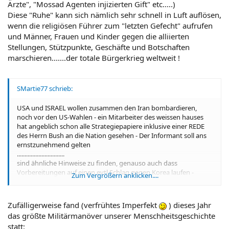
Ärzte", "Mossad Agenten injizierten Gift" etc.....)
Diese "Ruhe" kann sich nämlich sehr schnell in Luft auflösen,
wenn die religiösen Führer zum "letzten Gefecht" aufrufen
und Männer, Frauen und Kinder gegen die alliierten
Stellungen, Stützpunkte, Geschäfte und Botschaften
marschieren.......der totale Bürgerkrieg weltweit !
SMartie77 schrieb:
USA und ISRAEL wollen zusammen den Iran bombardieren,
noch vor den US-Wahlen - ein Mitarbeiter des weissen hauses
hat angeblich schon alle Strategiepapiere inklusive einer REDE
des Herrn Bush an die Nation gesehen - Der Informant soll ans
ernstzunehmend gelten
...............................
sind ähnliche Hinweise zu finden, genauso auch dass
Vorbereitungen auf einen evtl Schlag gegen Korea laufen -
Zum Vergrößern anklicken....
zumindest sind weltweit Flugzeugträger unterwegs - mitsamt
nuklearer Bestückung !
Zufälligerweise fand (verfrühtes Imperfekt
) dieses Jahr
das größte Militärmanöver unserer Menschheitsgeschichte
statt: