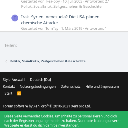
Gestartet von ikea-boy
10. Juli 2003
Antworten: 27
Politik, Sozialkritik, Zeitgeschehen & Geschichte
Irak. Syrien. Venezuela? Die USA planen
T
chemische Attacke
Gestartet von TomTay
1. März 2019
Antworten: 1
Politik, Sozialkritik, Zeitgeschehen & Geschichte
Handelskrieg zwischen China und USA und (...?)
Teilen:
Gestartet von streicher
24. März 2018
Antworten: 2
Politik, Sozialkritik, Zeitgeschehen & Geschichte
Politik, Sozialkritik, Zeitgeschehen & Geschichte
Style-Auswahl
Deutsch [Du]
Kontakt
Nutzungsbedingungen
Datenschutz
Hilfe und Impressum
Start
R
S
S
®
Forum software by XenForo
© 2010-2021 XenForo Ltd.
Diese Seite verwendet Cookies, um Inhalte zu personalisieren und dich
nach der Registrierung angemeldet zu halten. Durch die Nutzung unserer
Webseite erklärst du dich damit einverstanden.