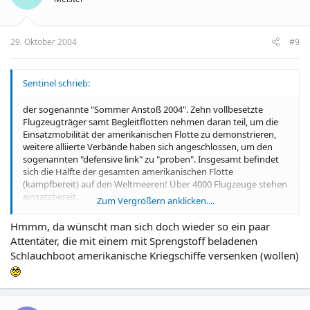
29. Oktober 2004
#9
Sentinel schrieb:
der sogenannte "Sommer Anstoß 2004". Zehn vollbesetzte
Flugzeugträger samt Begleitflotten nehmen daran teil, um die
Einsatzmobilität der amerikanischen Flotte zu demonstrieren,
weitere alliierte Verbände haben sich angeschlossen, um den
sogenannten "defensive link" zu "proben". Insgesamt befindet
sich die Hälfte der gesamten amerikanischen Flotte
(kampfbereit) auf den Weltmeeren! Über 4000 Flugzeuge stehen
einsatzbereit.
Zum Vergrößern anklicken....
Und das sind nur die Amis......
Hmmm, da wünscht man sich doch wieder so ein paar
Attentäter, die mit einem mit Sprengstoff beladenen
Schlauchboot amerikanische Kriegschiffe versenken (wollen)