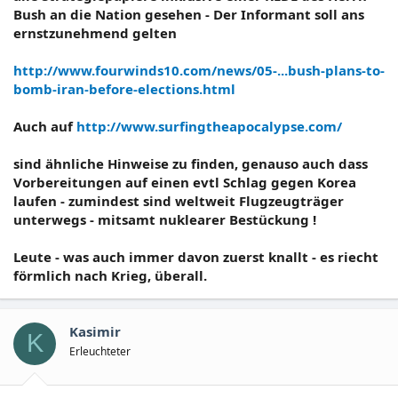
Bush an die Nation gesehen - Der Informant soll ans
ernstzunehmend gelten
http://www.fourwinds10.com/news/05-...bush-plans-to-
bomb-iran-before-elections.html
Auch auf
http://www.surfingtheapocalypse.com/
sind ähnliche Hinweise zu finden, genauso auch dass
Vorbereitungen auf einen evtl Schlag gegen Korea
laufen - zumindest sind weltweit Flugzeugträger
unterwegs - mitsamt nuklearer Bestückung !
Leute - was auch immer davon zuerst knallt - es riecht
förmlich nach Krieg, überall.
Kasimir
K
Erleuchteter