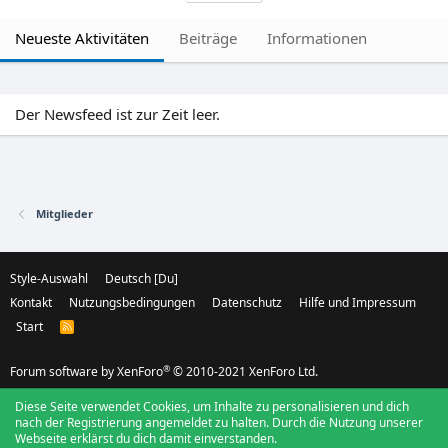
Neueste Aktivitäten
Beiträge
Informationen
Der Newsfeed ist zur Zeit leer.
Mitglieder
Style-Auswahl
Deutsch [Du]
Kontakt
Nutzungsbedingungen
Datenschutz
Hilfe und Impressum
Start
R
S
S
®
Forum software by XenForo
© 2010-2021 XenForo Ltd.
Diese Seite verwendet Cookies, um Inhalte zu personalisieren und dich
nach der Registrierung angemeldet zu halten. Durch die Nutzung unserer
Webseite erklärst du dich damit einverstanden.