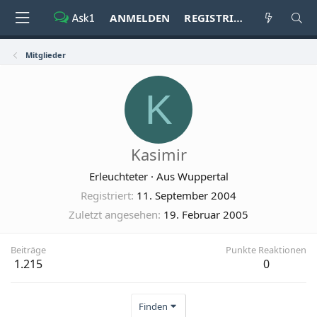
ANMELDEN
REGISTRIEREN
Mitglieder
K
Kasimir
Erleuchteter
·
Aus
Wuppertal
Registriert
11. September 2004
Zuletzt angesehen
19. Februar 2005
Beiträge
Punkte Reaktionen
1.215
0
Finden