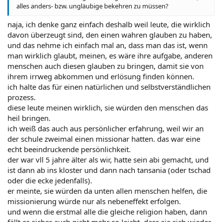
Christianisierung in den östlichen Landesteilen am
alles anders- bzw. ungläubige bekehren zu müssen?
erfolgreichsten verlief, stieß sie im islamischen Norden auf große
Schwierigkeiten. Die eigentliche zivilisatorische Leistung der
naja, ich denke ganz einfach deshalb weil leute, die wirklich
Missionierung ist in der Einführung des Schulwesens und der
davon überzeugt sind, den einen wahren glauben zu haben,
Krankenkasse zu sehen. Bei der im Gegensatz zum Islam
und das nehme ich einfach mal an, dass man das ist, wenn
weniger flexiblen und toleranten Haltung gegenüber
man wirklich glaubt, meinen, es wäre ihre aufgabe, anderen
afrikanischen Denk- und Glaubensvorstellungen hatte die
christliche Mission es unendlich schwerer, von der einheimischen
menschen auch diesen glauben zu bringen, damit sie von
Bevölkerung angenommen zu werden. Dies führte zur
ihrem irrweg abkommen und erlösung finden können.
Herausbildung von sogenannten Afrikanischen
ich halte das für einen natürlichen und selbstverständlichen
Kirchgemeinschaften und zahllosen Sekten, die in
prozess.
unterschiedlicher Weise christlichen Glauben und afrikanisches
diese leute meinen wirklich, sie würden den menschen das
Kulturgut zu verbinden suchten. Naturreligionen,
heil bringen.
Stammesreligionen oder ethnische Religionen nennt man die
traditionellen Religionen einzelner Sippen, Stämme und
ich weiß das auch aus persönlicher erfahrung, weil wir an
(Natur)völker. Früher fand man solche Religionen, die mit der
der schule zweimal einen missionar hatten. das war eine
Kultur und Umwelt der jeweiligen Stämme untrennbar
echt beeindruckende persönlichkeit.
verbunden waren, überall. Heute sind sie vielfach durch
der war vll 5 jahre älter als wir, hatte sein abi gemacht, und
missionarische Religionen (Christentum) verdrängt worden.
ist dann ab ins kloster und dann nach tansania (oder tschad
Doch in Nigeria nehmen die verschiedenen Formen der
oder die ecke jedenfalls).
Naturreligionen - trotz der Islamisierung und der christlichen
Missionierung - in der Form des Animismus (Ausübung von
er meinte, sie würden da unten allen menschen helfen, die
Glaubensauffassungen, die von der Beseeltheit der Dinge
missionierung würde nur als nebeneffekt erfolgen.
ausgehen) und des Ahnenkults noch immer einen großen Raum
und wenn die erstmal alle die gleiche religion haben, dann
ein.