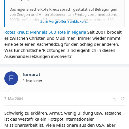
Das nigerianische Rote Kreuz sprach, gestützt auf Befragungen
von Zeugen und Hinterbliebenen, am Freitag von „mindestens
500 Toten“, andere Schätzungen gingen sogar von bis zu 630
Zum Vergrößern anklicken....
Toten aus. Bislang hatten die Behörden die Zahl der Toten mit 67
angegeben. Offizielle Stellen in Nigeria spielen die tatsächlichen
Rotes Kreuz: Mehr als 500 Tote in Nigeria
Seit 2001 brodelt
Opferzahlen aber häufig herunter, um Racheakten in dem von
es zwischen Christen und Muslimen. Immer wieder nimmt
ethnischen und religiösen Konflikten geplagten Land
eine Seite einen Rachefeldzug für den Schlag der anderen.
vorzubeugen.
Was für christliche 'Richtungen' sind eigentlich in diesen
Auseinandersetzungen involviert?
fumarat
F
Erleuchteter
7. Mai 2004
#2
Schwierig zu erklären. Armut, wenig Bildung usw. Tatsache
ist das Westafrika ein Hotspot internationaler
Missionarsarbeit ist. Viele Missionare aus den USA, aber