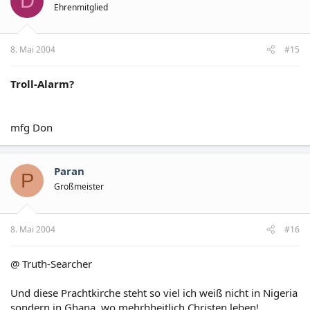
D
Ehrenmitglied
8. Mai 2004
#15
Troll-Alarm?
mfg Don
Paran
P
Großmeister
8. Mai 2004
#16
@ Truth-Searcher
Und diese Prachtkirche steht so viel ich weiß nicht in Nigeria
sondern in Ghana, wo mehrhheitlich Christen leben!