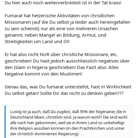
Mit freundlichem Gruss
Du hier auch noch weiterverbreitest ist in der Tat krass!
Fumarat hat hetzerische Aktivitäten von christlichen
Missionaren (auf die Du selbst ja leider auch hereingefallen
gez. Christian Kühnel
zu sein scheinst) nur als eine von mehreren Ursachen
Beauftragter des Bundesvorstands
genannt, neben Mangel an Bildung, Armut, und
Streitigkeiten um Land und Öl!
f.d.R.
Er hat also nicht NUR über christliche Missionare, etc.
geschrieben! Du hast jedoch ausschliesslich negatives über
den Islam in Nigeria geschrieben! Das Fazit also: Alles
Susanne Jesih
Negative kommt von den Muslimen!
Referat für politische Flüchtlinge
Genau das, was Du fumarat unterstellst, hast in Wirklichkeit
Du selbst getan! Sollte Dir das nicht zu denken geben???
Lustig ist ja auch, daß Du zugibst, daß 95% der Nigerianer, die in
Deutschland leben, christlich sind. Ja warum wohl? Die sind wohl
alle nach hier gekommen, weil sie in ihrem Land so unbehelligt
ihre Religion ausüben können (in den Prachtkirchen und unter
der christlich dominierten Regierung)