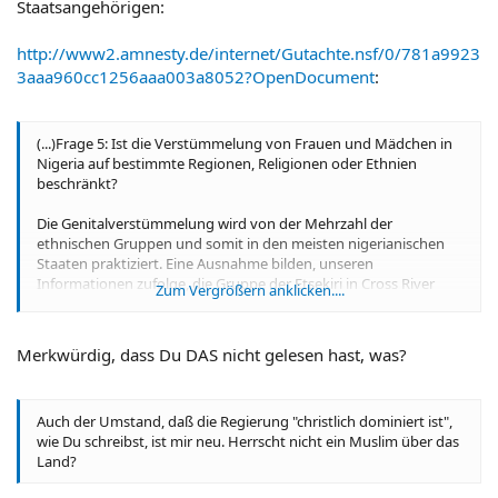
Staatsangehörigen:
http://www2.amnesty.de/internet/Gutachte.nsf/0/781a9923
3aaa960cc1256aaa003a8052?OpenDocument
:
(...)Frage 5: Ist die Verstümmelung von Frauen und Mädchen in
Nigeria auf bestimmte Regionen, Religionen oder Ethnien
beschränkt?
Die Genitalverstümmelung wird von der Mehrzahl der
ethnischen Gruppen und somit in den meisten nigerianischen
Staaten praktiziert. Eine Ausnahme bilden, unseren
Informationen zufolge, die Gruppe der Etsekiri in Cross River
Zum Vergrößern anklicken....
State. Der Prozentsatz der Frauen und Mädchen, an denen
Genitalverstümmelungen vorgenommen werden, beträgt je
nach Quelle zwischen 50 und 60%. In den Regionen Ondo, Oyo,
Merkwürdig, dass Du DAS nicht gelesen hast, was?
Kwara, Bendel, Imo und Cross River soll die Verstümmelungsrate
bis zu 90% betragen. Insgesamt sind in Nigeria mindestens 29
Millionen Frauen und Mädchen von
Auch der Umstand, daß die Regierung "christlich dominiert ist",
Geschlechtsverstümmelungen betroffen, dies ist in absoluten
wie Du schreibst, ist mir neu. Herrscht nicht ein Muslim über das
Zahlen der höchste Wert Afrikas.
Land?
Genitalverstümmelungen kommen unabhängig von der