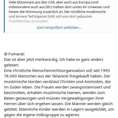
Viele Missionare aus den USA, aber auch aus Europa (und
insbesondere auch aus Dtl.) treiben dort unten ihr Unwesen und
heizen die Stimmung zusätzlich an. Der nördliche muslimische
und ärmere Teil Nigerias fühlt sich von dort gebauten
Prachtkirchen provoziert.
Zum Vergrößern anklicken....
An der Elfenbeinküste steht soviel ich weiss die größte Kirche der
Welt, Orginalnachbau des Petersdoms (nur größer). Inmitten
von Armut. Hier:
http://basilique.free.fr/basilica/index.htm
@ Fumarat:
Hinzu kommt die christlich dominierte Regierung und Militär,
Das ist aber jetzt merkwürdig. Ich habe es ganz anders
obwohl Glaubensverteilung ca. 50:50. Interessant auch dass 95%
gelesen:
der in Deutschland lebenden Nigerianer Christen sind.
Eine christliche Menschenrechtsorganisation soll seit 1995
78.000 Menschen aus der Sklaverei freigekauft haben. Der
Dazu kommen noch Streitigkeiten um Land und Öl.
muslimische Norden versklavt Christen und Animisten, die
im Süden leben. Die Frauen werden zwangsislamisiert und
Grüße fumarat
beschnitten, erhalten muslimische Namen, werden zum
Beten gezwungen und müssen Vergewaltigungen ihrer
Herren über sich ergehen lassen. Die Männer werden gleich
getötet. Männliche Kinder werden in Lagern ausgebildet, um
gegen die eigene Volksgruppe zu agieren.