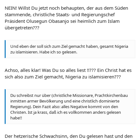
Religionszugehörigkeit vor. Diese Praktik entstand lange
vor der Christianisierung bzw. Islamisierung und wurde
NEIN! Willst Du jetzt noch behaupten, der aus dem Süden
von den Religionen als eigenständiges Ritual mit
stammende, christliche Staats- und Regierungschef
übernommen.
Präsident Olusegun Obasanjo sei heimlich zum Islam
übergetreten???
(...)
Frage 9: Ist es denkbar, dass Mädchen oder Frauen christlicher
Und eben der soll sich zum Ziel gemacht haben, gesamt Nigeria
Religionszugehörigkeit in Nigeria beschnitten werden?
zu islamisieren. Habe ich so gelesen.
Wie bereits in den Antworten auf Frage 1 und 5 ausgeführt,
stammen die
Praktiken der Genitalverstümmelung aus der
Zeit vor der Christianisierung und Islamisierung Nigerias
.
Achso, alles klar! Was Du so alles liest !!??? Ein Christ hat es
sich also zum Ziel gemacht, Nigeria zu islamisieren???
Der Entstehungszeitraum ist nicht näher bekannt,
sicher ist
jedoch, dass sowohl Ethnien, die dem Christentum, dem
Islam als auch animistischen Religionen anhängen,
Du schreibst nur über (christliche Missionare, Prachtkirchenbau
Beschneidungen als Fortführung ihrer Volkstradition
inmitten armer Bevölkerung und eine christlich dominierte
durchführen.
Regierung). Dein Fazit also: alles Negative kommt von den
(Zu allem vgl. auch: amnesty international "Female Genital
Christen. Ist ja krass, daß ich es vollkommen anders gelesen
Mutilation" A Human Rights Information Pack, London 1998; P.
habe!!
Hosken: The Hosken Report 1992)
Der hetzerische Schwachsinn, den Du gelesen hast und den