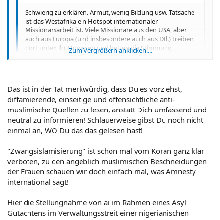
Schwierig zu erklären. Armut, wenig Bildung usw. Tatsache
ist das Westafrika ein Hotspot internationaler
Missionarsarbeit ist. Viele Missionare aus den USA, aber
auch aus Europa (und insbesondere auch aus Dtl.) treiben
dort unten ihr Unwesen und heizen die Stimmung
Zum Vergrößern anklicken....
zusätzlich an. Der nördliche muslimische und ärmere Teil
Nigerias fühlt sich von dort gebauten Prachtkirchen
provoziert.
Zum Vergrößern anklicken....
Das ist in der Tat merkwürdig, dass Du es vorziehst,
An der Elfenbeinküste steht soviel ich weiss die größte
diffamierende, einseitige und offensichtliche anti-
Kirche der Welt, Orginalnachbau des Petersdoms (nur
muslimische Quellen zu lesen, anstatt Dich umfassend und
größer). Inmitten von Armut. Hier:
neutral zu informieren! Schlauerweise gibst Du noch nicht
@ Fumarat:
http://basilique.free.fr/basilica/index.htm
einmal an, WO Du das das gelesen hast!
Das ist aber jetzt merkwürdig. Ich habe es ganz anders gelesen:
Eine christliche Menschenrechtsorganisation soll seit 1995
Hinzu kommt die christlich dominierte Regierung und
78.000 Menschen aus der Sklaverei freigekauft haben. Der
"Zwangsislamisierung" ist schon mal vom Koran ganz klar
Militär, obwohl Glaubensverteilung ca. 50:50. Interessant
muslimische Norden versklavt Christen und Animisten, die im
verboten, zu den angeblich muslimischen Beschneidungen
auch dass 95% der in Deutschland lebenden Nigerianer
Süden leben. Die Frauen werden zwangsislamisiert und
der Frauen schauen wir doch einfach mal, was Amnesty
Christen sind.
beschnitten, erhalten muslimische Namen, werden zum Beten
international sagt!
gezwungen und müssen Vergewaltigungen ihrer Herren über
Dazu kommen noch Streitigkeiten um Land und Öl.
sich ergehen lassen. Die Männer werden gleich getötet.
Männliche Kinder werden in Lagern ausgebildet, um gegen die
Hier die Stellungnahme von ai im Rahmen eines Asyl
eigene Volksgruppe zu agieren.
Gutachtens im Verwaltungsstreit einer nigerianischen
Grüße fumarat