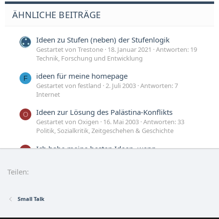
ÄHNLICHE BEITRÄGE
Ideen zu Stufen (neben) der Stufenlogik
Gestartet von Trestone
18. Januar 2021
Antworten: 19
Technik, Forschung und Entwicklung
ideen für meine homepage
F
Gestartet von festland
2. Juli 2003
Antworten: 7
Internet
Ideen zur Lösung des Palästina-Konflikts
O
Gestartet von Oxigen
16. Mai 2003
Antworten: 33
Politik, Sozialkritik, Zeitgeschehen & Geschichte
Ich habe meine besten Ideen, wenn...
R
Gestartet von Rukhai
4. November 2002
Antworten:
30
Teilen:
Small Talk
Small Talk