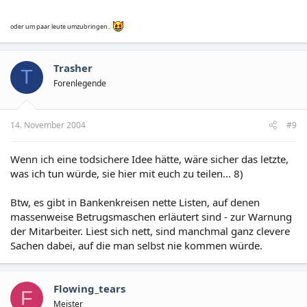
Der Direktor fragt: "Was ist denn mit Ihrem Anwalt los?"
Darauf die Dame: "Ach nichts. Ich habe nur mit ihm um 500.000 EUR gewettet,
dass ich heute um 10:00 Uhr die Eier des Bankdirektors in der Hand halten
oder um paar leute umzubringen..
werde!"
Trasher
T
Forenlegende
14. November 2004
#9
Wenn ich eine todsichere Idee hätte, wäre sicher das letzte,
was ich tun würde, sie hier mit euch zu teilen... 8)
Btw, es gibt in Bankenkreisen nette Listen, auf denen
massenweise Betrugsmaschen erläutert sind - zur Warnung
der Mitarbeiter. Liest sich nett, sind manchmal ganz clevere
Sachen dabei, auf die man selbst nie kommen würde.
Flowing_tears
F
Meister