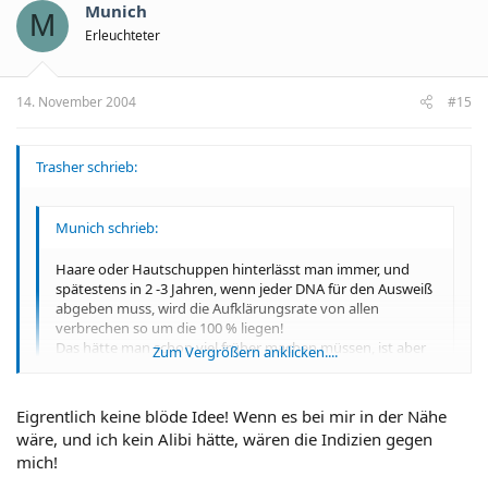
Munich
M
Erleuchteter
14. November 2004
#15
Trasher schrieb:
Munich schrieb:
Haare oder Hautschuppen hinterlässt man immer, und
spätestens in 2 -3 Jahren, wenn jeder DNA für den Ausweiß
abgeben muss, wird die Aufklärungsrate von allen
verbrechen so um die 100 % liegen!
Das hätte man schon viel früher machen müssen, ist aber
Zum Vergrößern anklicken....
ein anderes Thema!
Ja klar, dann raub ich im Vollschutz 'ne Bank aus und verstreue
Zum Vergrößern anklicken....
Eigrentlich keine blöde Idee! Wenn es bei mir in der Nähe
ein paar Haare von Dir. Aufklärungsrate 100%, Munich im Knast,
wäre, und ich kein Alibi hätte, wären die Indizien gegen
Fall gelöst!
mich!