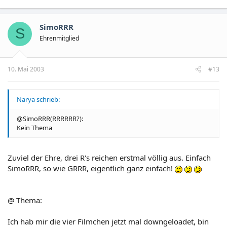
SimoRRR
S
Ehrenmitglied
10. Mai 2003
#13
Narya schrieb:
@SimoRRR(RRRRRR?):
Kein Thema
Zuviel der Ehre, drei R's reichen erstmal völlig aus. Einfach
SimoRRR, so wie GRRR, eigentlich ganz einfach!
@ Thema:
Ich hab mir die vier Filmchen jetzt mal downgeloadet, bin