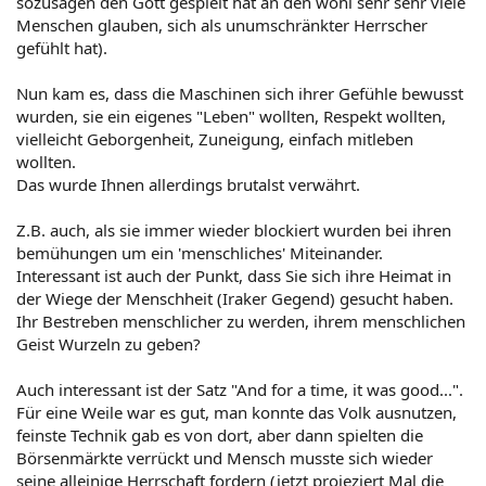
sozusagen den Gott gespielt hat an den wohl sehr sehr viele
Menschen glauben, sich als unumschränkter Herrscher
gefühlt hat).
Nun kam es, dass die Maschinen sich ihrer Gefühle bewusst
wurden, sie ein eigenes "Leben" wollten, Respekt wollten,
vielleicht Geborgenheit, Zuneigung, einfach mitleben
wollten.
Das wurde Ihnen allerdings brutalst verwährt.
Z.B. auch, als sie immer wieder blockiert wurden bei ihren
bemühungen um ein 'menschliches' Miteinander.
Interessant ist auch der Punkt, dass Sie sich ihre Heimat in
der Wiege der Menschheit (Iraker Gegend) gesucht haben.
Ihr Bestreben menschlicher zu werden, ihrem menschlichen
Geist Wurzeln zu geben?
Auch interessant ist der Satz "And for a time, it was good...".
Für eine Weile war es gut, man konnte das Volk ausnutzen,
feinste Technik gab es von dort, aber dann spielten die
Börsenmärkte verrückt und Mensch musste sich wieder
seine alleinige Herrschaft fordern (jetzt projeziert Mal die