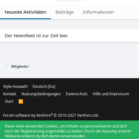
Neueste Aktivitäten
Beiträge
Informationen
Der Newsfeed ist zur Zeit leer.
Mitglieder
Style-Auswahl
Deutsch [Du]
Kontakt
Nutzungsbedingungen
Datenschutz
Hilfe und Impressum
Start
R
S
S
®
Forum software by XenForo
© 2010-2021 XenForo Ltd.
Diese Seite verwendet Cookies, um Inhalte zu personalisieren und dich
nach der Registrierung angemeldet zu halten. Durch die Nutzung unserer
Webseite erklärst du dich damit einverstanden.