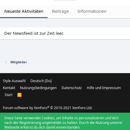
Neueste Aktivitäten
Beiträge
Informationen
Der Newsfeed ist zur Zeit leer.
Mitglieder
Style-Auswahl
Deutsch [Du]
Kontakt
Nutzungsbedingungen
Datenschutz
Hilfe und Impressum
Start
R
S
S
®
Forum software by XenForo
© 2010-2021 XenForo Ltd.
Diese Seite verwendet Cookies, um Inhalte zu personalisieren und dich
nach der Registrierung angemeldet zu halten. Durch die Nutzung unserer
Webseite erklärst du dich damit einverstanden.