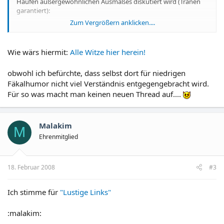
Haufen außergewöhnlichen Ausmaßes diskutiert wird (Tränen
garantiert):
Zum Vergrößern anklicken....
http://www.haustechnikdialog.de/forum.asp?thema=19886
Wie wärs hiermit:
Alle Witze hier herein!
obwohl ich befürchte, dass selbst dort für niedrigen
Fäkalhumor nicht viel Verständnis entgegengebracht wird.
Für so was macht man keinen neuen Thread auf....
Malakim
M
Ehrenmitglied
18. Februar 2008
#3
Ich stimme für
"Lustige Links"
:malakim: