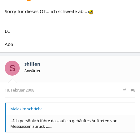
Sorry für dieses OT... ich schweife ab...
LG
AoS
shillen
S
Anwärter
18. Februar 2008
#8
Malakim schrieb:
...Ich persönlich führe das auf ein gehäuftes Auftreten von
Messiassen zurück ......