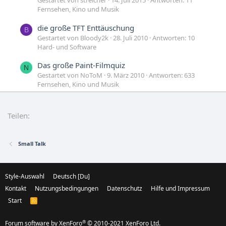
Gestartet von streicher
14. Juli 2015
Antworten: 11
Fernsehen, Kino und Musik
die große TFT Enttäuschung
B
Gestartet von Bloody2k
28. Juli 2010
Antworten: 10
Hard- und Software
Das große Paint-Filmquiz
N
Gestartet von NoToM
9. März 2010
Antworten: 633
Fernsehen, Kino und Musik
Große Messer in der Öffentlichkeit
Gestartet von Giacomo_S
14. März 2008
Antworten: 41
Teilen:
Politik, Sozialkritik, Zeitgeschehen & Geschichte
Small Talk
Style-Auswahl
Deutsch [Du]
Kontakt
Nutzungsbedingungen
Datenschutz
Hilfe und Impressum
Start
R
S
S
®
Forum software by XenForo
© 2010-2021 XenForo Ltd.