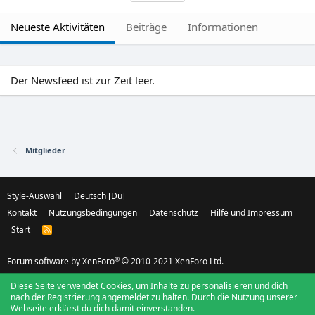
Neueste Aktivitäten
Beiträge
Informationen
Der Newsfeed ist zur Zeit leer.
Mitglieder
Style-Auswahl
Deutsch [Du]
Kontakt
Nutzungsbedingungen
Datenschutz
Hilfe und Impressum
Start
R
S
S
®
Forum software by XenForo
© 2010-2021 XenForo Ltd.
Diese Seite verwendet Cookies, um Inhalte zu personalisieren und dich
nach der Registrierung angemeldet zu halten. Durch die Nutzung unserer
Webseite erklärst du dich damit einverstanden.