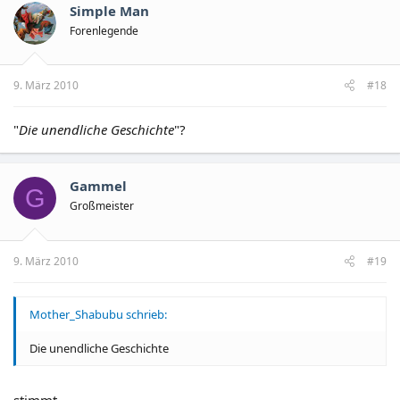
Simple Man
Forenlegende
9. März 2010
#18
"
Die unendliche Geschichte
"?
Gammel
G
Großmeister
9. März 2010
#19
Mother_Shabubu schrieb:
Die unendliche Geschichte