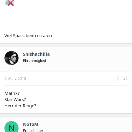
Viel Spass beim erraten
Shishachilla
Ehrenmitglied
9. März 2010
#2
Matrix?
Star Wars?
Herr der Ringe?
NoToM
N
Erleuchteter