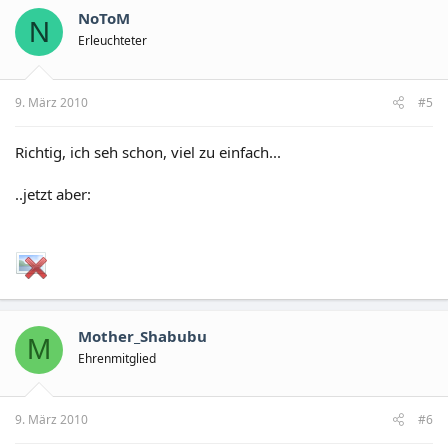
NoToM
N
Erleuchteter
9. März 2010
#5
Richtig, ich seh schon, viel zu einfach...
..jetzt aber:
Mother_Shabubu
M
Ehrenmitglied
9. März 2010
#6