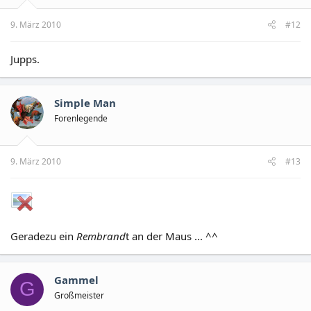
9. März 2010
#12
Jupps.
Simple Man
Forenlegende
9. März 2010
#13
Geradezu ein
Rembrand
t an der Maus ... ^^
Gammel
G
Großmeister