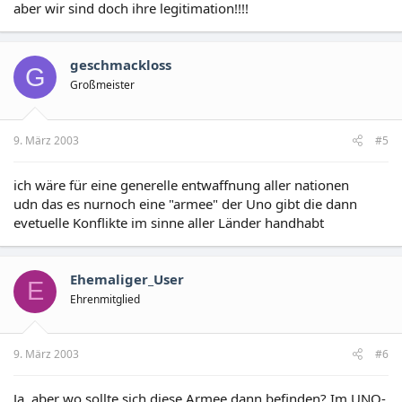
aber wir sind doch ihre legitimation!!!!
geschmackloss
G
Großmeister
9. März 2003
#5
ich wäre für eine generelle entwaffnung aller nationen
udn das es nurnoch eine "armee" der Uno gibt die dann
evetuelle Konflikte im sinne aller Länder handhabt
Ehemaliger_User
E
Ehrenmitglied
9. März 2003
#6
Ja, aber wo sollte sich diese Armee dann befinden? Im UNO-