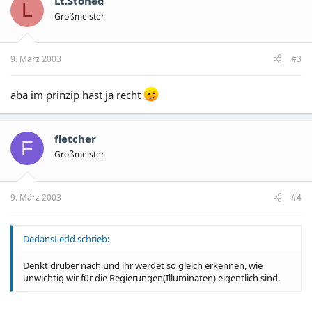
Lt.Stoned
L
Großmeister
9. März 2003
#3
aba im prinzip hast ja recht
fletcher
F
Großmeister
9. März 2003
#4
DedansLedd schrieb:
Denkt drüber nach und ihr werdet so gleich erkennen, wie
unwichtig wir für die Regierungen(Illuminaten) eigentlich sind.