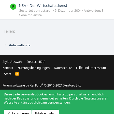
NSA - Der Wirtschaftsdienst
B
Gestartet von bstaron
5. Dezember 2004
Antworten: 8
Geheimdienste
NSA meets Cisco
E
Gestartet von Energie
4. Mai 2003
Antworten: 4
Teilen:
Geheimdienste
Geheimdienste
Style-Auswahl
Deutsch [Du]
Kontakt
Nutzungsbedingungen
Datenschutz
Hilfe und Impressum
Start
R
S
S
®
Forum software by XenForo
© 2010-2021 XenForo Ltd.
Diese Seite verwendet Cookies, um Inhalte zu personalisieren und dich
nach der Registrierung angemeldet zu halten. Durch die Nutzung unserer
Webseite erklärst du dich damit einverstanden.
Akzeptieren
Erfahre mehr…