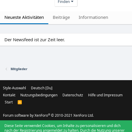
Finden
Neueste Aktivitäten
Beiträge
Informationen
Der Newsfeed ist zur Zeit leer.
Mitglieder
Style-Auswahl
Deutsch [Du]
Kontakt
Nutzungsbedingungen
Datenschutz
Hilfe und Impressum
Start
R
S
S
®
Forum software by XenForo
© 2010-2021 XenForo Ltd.
Diese Seite verwendet Cookies, um Inhalte zu personalisieren und dich
nach der Registrierung angemeldet zu halten. Durch die Nutzung unserer