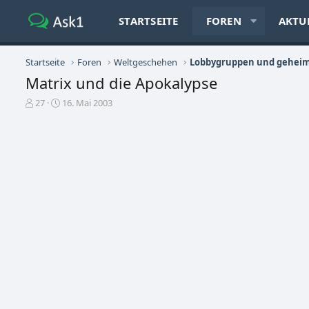
STARTSEITE
FOREN
AKTU
Startseite
Foren
Weltgeschehen
Lobbygruppen und geheim
Matrix und die Apokalypse
E
E
27
16. Mai 2003
r
r
s
s
t
t
e
e
l
l
l
l
e
t
r
a
m