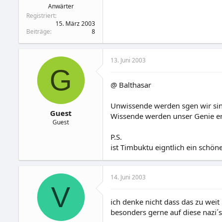
Anwärter
Registriert
15. März 2003
Beiträge
8
13. Juni 2003
G
@ Balthasar
Unwissende werden sgen wir si
Guest
Wissende werden unser Genie e
Guest
P.S.
ist Timbuktu eigntlich ein schö
14. Juni 2003
V
ich denke nicht dass das zu weit
besonders gerne auf diese nazi´s