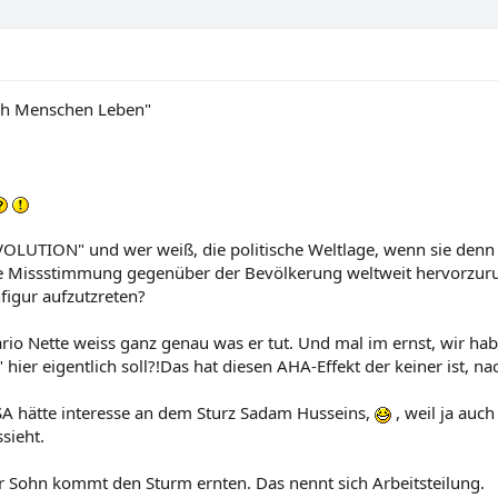
noch Menschen Leben"
"REVOLUTION" und wer weiß, die politische Weltlage, wenn sie den
e Missstimmung gegenüber der Bevölkerung weltweit hervorzuruf
figur aufzutzreten?
rio Nette weiss ganz genau was er tut. Und mal im ernst, wir h
" hier eigentlich soll?!Das hat diesen AHA-Effekt der keiner ist,
SA hätte interesse an dem Sturz Sadam Husseins,
, weil ja auch
ssieht.
r Sohn kommt den Sturm ernten. Das nennt sich Arbeitsteilung.