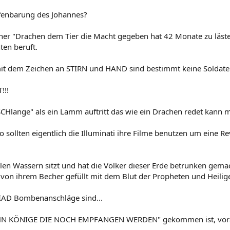
Offenbarung des Johannes?
her "Drachen dem Tier die Macht gegeben hat 42 Monate zu läste
ten beruft.
mit dem Zeichen an STIRN und HAND sind bestimmt keine Sol
!!!
Hlange" als ein Lamm auftritt das wie ein Drachen redet kann 
ollten eigentlich die Illuminati ihre Filme benutzen um eine Revo
ielen Wassern sitzt und hat die Völker dieser Erde betrunken gem
on ihrem Becher gefüllt mit dem Blut der Propheten und Heilig
RIAD Bombenanschläge sind...
EHN KÖNIGE DIE NOCH EMPFANGEN WERDEN" gekommen ist, vorausge