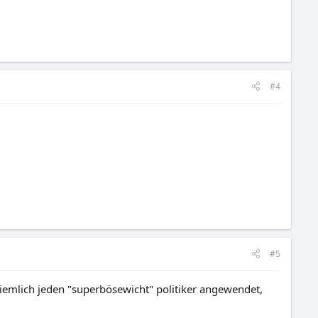
#4
#5
 ziemlich jeden "superbösewicht" politiker angewendet,