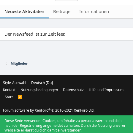
Neueste Aktivitäten
Beiträge
Informationen
Der Newsfeed ist zur Zeit leer.
Mitglieder
Style-Auswahl
Deutsch [Du]
Kontakt
Nutzungsbedingungen
Datenschutz
Hilfe und Impressum
Start
R
S
S
®
Forum software by XenForo
© 2010-2021 XenForo Ltd.
Diese Seite verwendet Cookies, um Inhalte zu personalisieren und dich
nach der Registrierung angemeldet zu halten. Durch die Nutzung unserer
Webseite erklärst du dich damit einverstanden.