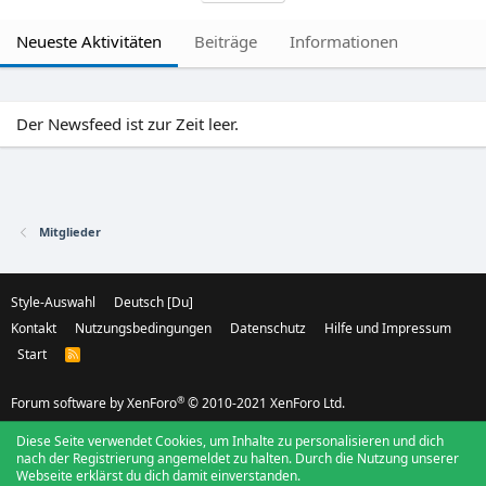
Neueste Aktivitäten
Beiträge
Informationen
Der Newsfeed ist zur Zeit leer.
Mitglieder
Style-Auswahl
Deutsch [Du]
Kontakt
Nutzungsbedingungen
Datenschutz
Hilfe und Impressum
Start
R
S
S
®
Forum software by XenForo
© 2010-2021 XenForo Ltd.
Diese Seite verwendet Cookies, um Inhalte zu personalisieren und dich
nach der Registrierung angemeldet zu halten. Durch die Nutzung unserer
Webseite erklärst du dich damit einverstanden.