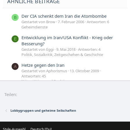
ÄHNLICHE BEITRÄGE
Der CIA schenkt dem Iran die Atombombe
B
Gestartet von Brow
7. Februar 2006
Antworten: 6
Geheimdienste
Entwicklung im Iran/USA Konflikt - Krieg oder
E
Besserung?
Gestartet von Eggi
9. Mai 2018
Antworten: 4
Politik, Sozialkritik, Zeitgeschehen & Geschichte
Hetze gegen den Iran
A
Gestartet von Aphorismus
13. Oktober 2009
Antworten: 45
Krisen, Kriege und Sanktionen
Iran's zweite Nuklearanlage - ueberraschung ?
A
Teilen:
Gestartet von Abhir888
27. September 2009
Antworten: 18
Krisen, Kriege und Sanktionen
Lobbygruppen und geheime Seilschaften
Style-Auswahl
Deutsch [Du]