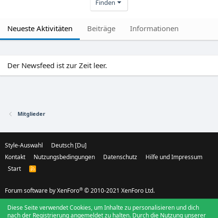
Finden
Neueste Aktivitäten
Beiträge
Informationen
Der Newsfeed ist zur Zeit leer.
Mitglieder
Style-Auswahl
Deutsch [Du]
Kontakt
Nutzungsbedingungen
Datenschutz
Hilfe und Impressum
Start
R
S
S
®
Forum software by XenForo
© 2010-2021 XenForo Ltd.
Diese Seite verwendet Cookies, um Inhalte zu personalisieren und dich
nach der Registrierung angemeldet zu halten. Durch die Nutzung unserer