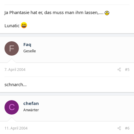
Ja Phantasie hat er, das muss man ihm lassen,....
Lunatic
Faq
F
Geselle
7. April 2004
#5
schnarch...
chefan
C
Anwärter
11. April 2004
#6