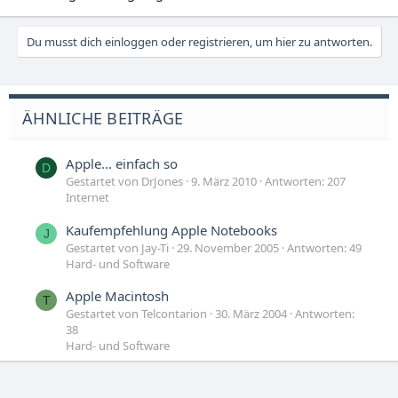
Du musst dich einloggen oder registrieren, um hier zu antworten.
ÄHNLICHE BEITRÄGE
Apple... einfach so
D
Gestartet von DrJones
9. März 2010
Antworten: 207
Internet
Kaufempfehlung Apple Notebooks
J
Gestartet von Jay-Ti
29. November 2005
Antworten: 49
Hard- und Software
Apple Macintosh
T
Gestartet von Telcontarion
30. März 2004
Antworten:
38
Hard- und Software
gibt es apple macianer auf dem forum
T
Gestartet von TERRANER
28. Dezember 2002