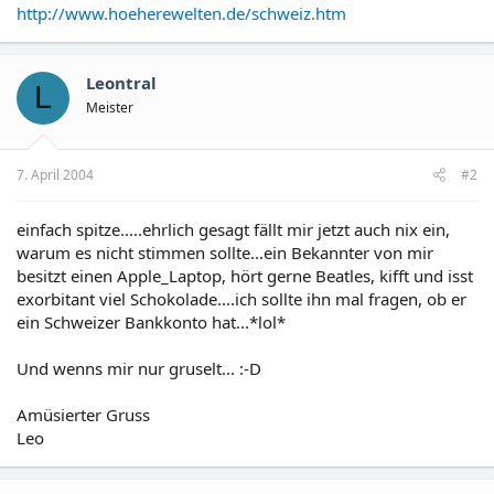
http://www.hoeherewelten.de/schweiz.htm
Leontral
L
Meister
7. April 2004
#2
einfach spitze.....ehrlich gesagt fällt mir jetzt auch nix ein,
warum es nicht stimmen sollte...ein Bekannter von mir
besitzt einen Apple_Laptop, hört gerne Beatles, kifft und isst
exorbitant viel Schokolade....ich sollte ihn mal fragen, ob er
ein Schweizer Bankkonto hat...*lol*
Und wenns mir nur gruselt... :-D
Amüsierter Gruss
Leo