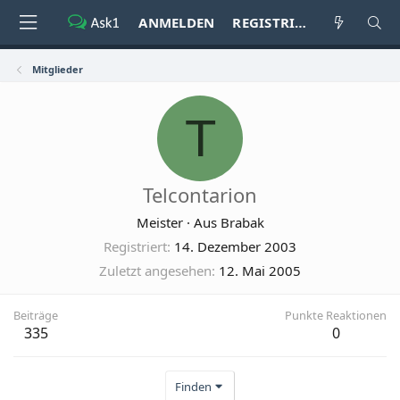
ANMELDEN
REGISTRIEREN
Mitglieder
T
Telcontarion
Meister
·
Aus
Brabak
Registriert
14. Dezember 2003
Zuletzt angesehen
12. Mai 2005
Beiträge
Punkte Reaktionen
335
0
Finden