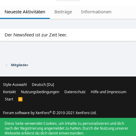
Neueste Aktivitäten
Beiträge
Informationen
Der Newsfeed ist zur Zeit leer.
Mitglieder
Style-Auswahl
Deutsch [Du]
Kontakt
Nutzungsbedingungen
Datenschutz
Hilfe und Impressum
Start
R
S
S
®
Forum software by XenForo
© 2010-2021 XenForo Ltd.
Diese Seite verwendet Cookies, um Inhalte zu personalisieren und dich
nach der Registrierung angemeldet zu halten. Durch die Nutzung unserer
Webseite erklärst du dich damit einverstanden.