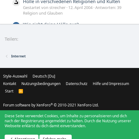
Hölle in verschiedenen Religionen und Kulten
Gestartet von streicher
12. April 2004
Antworten: 39
Religion und Glauben
Wie sieht deine Hölle aus?
H
Gestartet von Hilda
7. April 2004
Antworten: 37
Religion und Glauben
Teilen:
Internet
Style-Auswahl
Deutsch [Du]
Kontakt
Nutzungsbedingungen
Datenschutz
Hilfe und Impressum
Start
R
S
S
®
Forum software by XenForo
© 2010-2021 XenForo Ltd.
Diese Seite verwendet Cookies, um Inhalte zu personalisieren und dich
nach der Registrierung angemeldet zu halten. Durch die Nutzung unserer
Webseite erklärst du dich damit einverstanden.