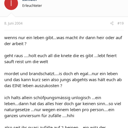
I
Erleuchteter
8. Juni 2004
#19
wenns nur ein leben gibt...was macht ihr dann heir oder auf
der arbeit ?
geht raus ....holt euch all die knete die es gibt ...lebt feiert
sauft reist um die welt
mordet und brandschatzt....is doch eh egal...nur ein leben
und das kann kurz sein also jungs abgehts was hält euch ab
das EINE leben auszukosten ?
ich halts allein schöfpungsmässig unlogisch ...ein
leben...dann hat das alles hier doch gar keinen sinn...so viel
naturgesetze ...nur wegen einem leben pro person....ein
ganzes unviersum für zufälle ....hihi
also seit ihr quasi zufälle auf 2 beinen....ein witz der