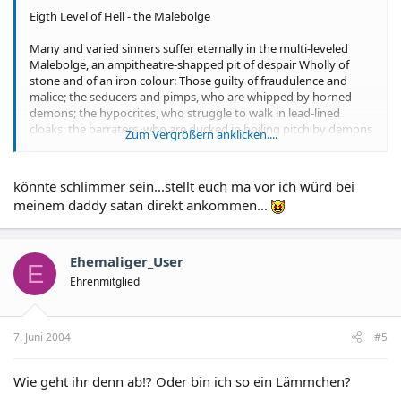
Eigth Level of Hell - the Malebolge
Many and varied sinners suffer eternally in the multi-leveled
Malebolge, an ampitheatre-shapped pit of despair Wholly of
stone and of an iron colour: Those guilty of fraudulence and
malice; the seducers and pimps, who are whipped by horned
demons; the hypocrites, who struggle to walk in lead-lined
cloaks; the barraters, who are ducked in boiling pitch by demons
Zum Vergrößern anklicken....
known as the Malebranche. The simonists, wedged into stone
holes, and whose feet are licked by flames, kick and writhe
desperately. The magicians, diviners, fortune tellers, and
könnte schlimmer sein...stellt euch ma vor ich würd bei
panderers are all here, as are the thieves. Some wallow in human
meinem daddy satan direkt ankommen...
excrement. Serpents writhe and wrap around men, sometimes
fusing into each other. Bodies are torn apart. When you arrive,
you will want to put your hands over your ears because of the
lamentations of the sinners here, who are afflicted with scabs
Ehemaliger_User
E
like leprosy, and lay sick on the ground, furiously scratching their
Ehrenmitglied
skin off with their nails. Indeed, justice divine doth smite them
with its hammer.
7. Juni 2004
#5
Wie geht ihr denn ab!? Oder bin ich so ein Lämmchen?