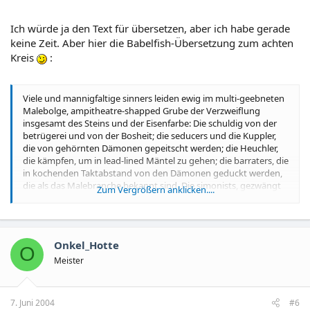
Ich würde ja den Text für übersetzen, aber ich habe gerade
keine Zeit. Aber hier die Babelfish-Übersetzung zum achten
Kreis
:
Viele und mannigfaltige sinners leiden ewig im multi-geebneten
Malebolge, ampitheatre-shapped Grube der Verzweiflung
insgesamt des Steins und der Eisenfarbe: Die schuldig von der
betrügerei und von der Bosheit; die seducers und die Kuppler,
die von gehörnten Dämonen gepeitscht werden; die Heuchler,
die kämpfen, um in lead-lined Mäntel zu gehen; die barraters, die
in kochenden Taktabstand von den Dämonen geduckt werden,
die als das Malebranche bekannt sind. Die simonists, gezwängt
Zum Vergrößern anklicken....
in Steinbohrungen und dessen Füße durch Flammen, Stoß und
writhe hoffnungslos geleckt werden. Alle Magier, die Wahrsager,
die Vermögen Erzähler und die panderers sind hier, wie die
Diebe. Etwas wallow in der menschlichen Ausscheidung.
Onkel_Hotte
Schlangewrithe und -verpackung um die Männer, manchmal
O
fixierend in einander. Körper werden auseinandergerissen. Wenn
Meister
Sie ankommen, wünschen Sie Ihr setzen überreichen Ihre Ohren
wegen der Wehklagen der sinners hier, die mit Krusten wie Lepra
betrübt werden, und legen Kranken aus den Grund und wütend
7. Juni 2004
#6