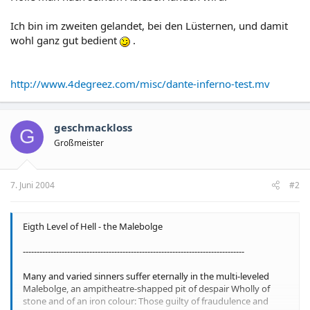
Ich bin im zweiten gelandet, bei den Lüsternen, und damit
wohl ganz gut bedient
.
http://www.4degreez.com/misc/dante-inferno-test.mv
geschmackloss
G
Großmeister
7. Juni 2004
#2
Eigth Level of Hell - the Malebolge
--------------------------------------------------------------------------------
Many and varied sinners suffer eternally in the multi-leveled
Malebolge, an ampitheatre-shapped pit of despair Wholly of
stone and of an iron colour: Those guilty of fraudulence and