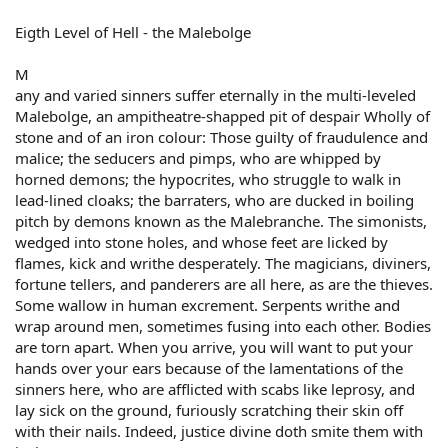
Level Who are sent there? Score
Purgatory Repenting Believers Very Low
Eigth Level of Hell - the Malebolge
Level 1 - Limbo Virtuous Non-Believers Very Low
Level 2 Lustful Very High
M
Level 3 Gluttonous High
any and varied sinners suffer eternally in the multi-leveled
Level 4 Prodigal and Avaricious High
Malebolge, an ampitheatre-shapped pit of despair Wholly of
Level 5 Wrathful and Gloomy Extreme
stone and of an iron colour: Those guilty of fraudulence and
Level 6 - The City of Dis Heretics Extreme
Level 7 Violent Extreme
malice; the seducers and pimps, who are whipped by
Level 8- the Malebolge Fraudulent, Malicious, Panderers
horned demons; the hypocrites, who struggle to walk in
Extreme
lead-lined cloaks; the barraters, who are ducked in boiling
Level 9 - Cocytus Treacherous Extreme
pitch by demons known as the Malebranche. The simonists,
wedged into stone holes, and whose feet are licked by
flames, kick and writhe desperately. The magicians, diviners,
fortune tellers, and panderers are all here, as are the thieves.
Some wallow in human excrement. Serpents writhe and
wrap around men, sometimes fusing into each other. Bodies
are torn apart. When you arrive, you will want to put your
hands over your ears because of the lamentations of the
sinners here, who are afflicted with scabs like leprosy, and
lay sick on the ground, furiously scratching their skin off
with their nails. Indeed, justice divine doth smite them with