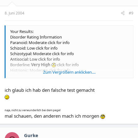
8. Juni 2004
#9
Your Results:
Disorder Rating Information
Paranoid: Moderate click for info
Schizoid: Low click for info
Schizotypal: Moderate click for info
Antisocial: Low click for info
Borderline:
Very High
click for info
Histrionic: Moderate click for info
Zum Vergrößern anklicken....
Narcissistic: Moderate click for info
Avoidant: Moderate click for info
Dependent: High click for info
ich glaub ich hab den falsche test gemacht
Obsessive-Compulsive: Low click for info
naja, nicht zu verwunderlich bei dem pegel
mal schauen, den anderen mach ich morgen
Gurke