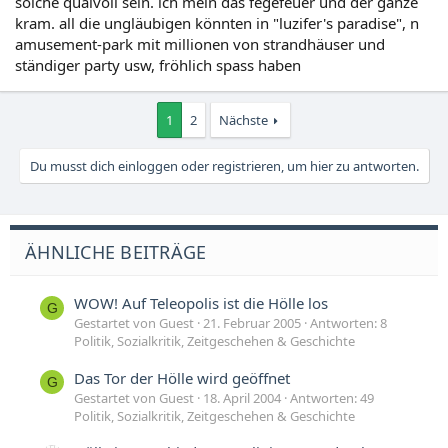
solche qualvoll sein. ich mein das fegefeuer und der ganze
kram. all die ungläubigen könnten in "luzifer's paradise", n
amusement-park mit millionen von strandhäuser und
ständiger party usw, fröhlich spass haben
1
2
Nächste
Du musst dich einloggen oder registrieren, um hier zu antworten.
ÄHNLICHE BEITRÄGE
WOW! Auf Teleopolis ist die Hölle los
G
Gestartet von Guest
21. Februar 2005
Antworten: 8
Politik, Sozialkritik, Zeitgeschehen & Geschichte
Das Tor der Hölle wird geöffnet
G
Gestartet von Guest
18. April 2004
Antworten: 49
Politik, Sozialkritik, Zeitgeschehen & Geschichte