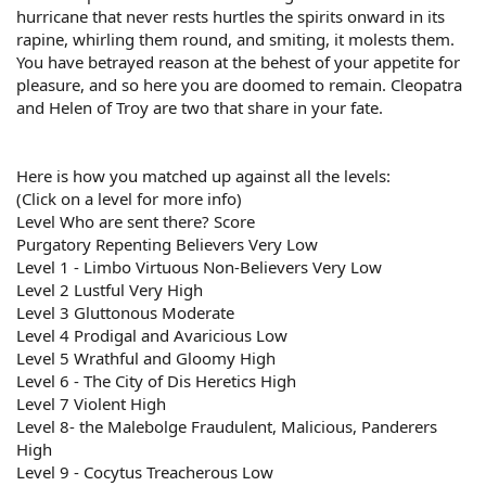
hurricane that never rests hurtles the spirits onward in its
rapine, whirling them round, and smiting, it molests them.
You have betrayed reason at the behest of your appetite for
pleasure, and so here you are doomed to remain. Cleopatra
and Helen of Troy are two that share in your fate.
Here is how you matched up against all the levels:
(Click on a level for more info)
Level Who are sent there? Score
Purgatory Repenting Believers Very Low
Level 1 - Limbo Virtuous Non-Believers Very Low
Level 2 Lustful Very High
Level 3 Gluttonous Moderate
Level 4 Prodigal and Avaricious Low
Level 5 Wrathful and Gloomy High
Level 6 - The City of Dis Heretics High
Level 7 Violent High
Level 8- the Malebolge Fraudulent, Malicious, Panderers
High
Level 9 - Cocytus Treacherous Low