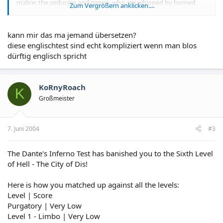
malice; the seducers and pimps, who are whipped by horned
Zum Vergrößern anklicken....
demons; the hypocrites, who struggle to walk in lead-lined
cloaks; the barraters, who are ducked in boiling pitch by demons
known as the Malebranche. The simonists, wedged into stone
kann mir das ma jemand übersetzen?
holes, and whose feet are licked by flames, kick and writhe
diese englischtest sind echt kompliziert wenn man blos
desperately. The magicians, diviners, fortune tellers, and
dürftig englisch spricht
panderers are all here, as are the thieves. Some wallow in human
excrement. Serpents writhe and wrap around men, sometimes
fusing into each other. Bodies are torn apart. When you arrive,
you will want to put your hands over your ears because of the
KoRnyRoach
K
lamentations of the sinners here, who are afflicted with scabs
Großmeister
like leprosy, and lay sick on the ground, furiously scratching their
skin off with their nails. Indeed, justice divine doth smite them
with its hammer.
7. Juni 2004
#3
The Dante's Inferno Test has banished you to the Sixth Level
of Hell - The City of Dis!
Here is how you matched up against all the levels:
Level | Score
Purgatory | Very Low
Level 1 - Limbo | Very Low