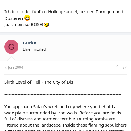
weg verkratzen ihre Haut mit ihren Nägeln. In der Tat
Gerechtigkeit smite göttliches doth sie mit seinem Hammer.
Ich bin in der fünften Hölle gelandet, bei den Zornigen und
Düsteren
Ja, ich bin so BÖSE!
Gurke
G
Ehrenmitglied
7. Juni 2004
#7
Sixth Level of Hell - The City of Dis
--------------------------------------------------------------------------------
You approach Satan's wretched city where you behold a
wide plain surrounded by iron walls. Before you are fields
full of distress and torment terrible. Burning tombs are
littered about the landscape. Inside these flaming sepulchers
suffer the heretics, failing to believe in God and the afterlife,