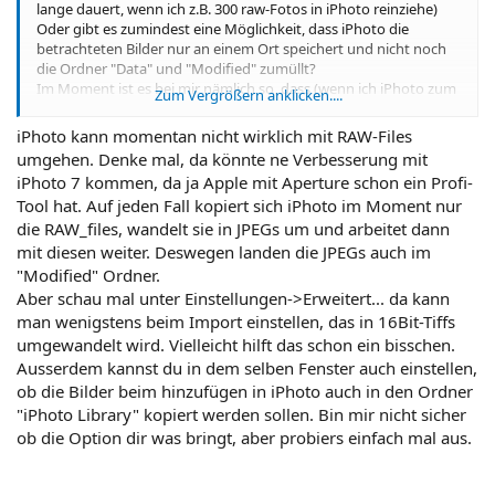
lange dauert, wenn ich z.B. 300 raw-Fotos in iPhoto reinziehe)
Oder gibt es zumindest eine Möglichkeit, dass iPhoto die
betrachteten Bilder nur an einem Ort speichert und nicht noch
die Ordner "Data" und "Modified" zumüllt?
Im Moment ist es bei mir nämlich so, dass (wenn ich iPhoto zum
Zum Vergrößern anklicken....
Importieren von Fotos von der CF Karte benutze) die raw-
Dateien automatisch in "Originals" gespeichert werden, dann
iPhoto kann momentan nicht wirklich mit RAW-Files
konvertiert iPhoto diese Bilder in jpeg und speichert Kopien
umgehen. Denke mal, da könnte ne Verbesserung mit
davon in "Modified". Thumbnails zu allen Bildern sind dann
iPhoto 7 kommen, da ja Apple mit Aperture schon ein Profi-
unter "Data" zu finden.
Tool hat. Auf jeden Fall kopiert sich iPhoto im Moment nur
Ich fänds in Ordnung, wenn iPhoto meine Bilder im raw-Format
in "Originals" gespeichert werden und dann einfach für
die RAW_files, wandelt sie in JPEGs um und arbeitet dann
Diashows zur Verfügung stehen. Oder kann iPhoto mit raw-files
mit diesen weiter. Deswegen landen die JPEGs auch im
gar keine Diashow erstellen und braucht daher die konvertierten
"Modified" Ordner.
jpeg-Dateien???
Aber schau mal unter Einstellungen->Erweitert... da kann
man wenigstens beim Import einstellen, das in 16Bit-Tiffs
umgewandelt wird. Vielleicht hilft das schon ein bisschen.
Ausserdem kannst du in dem selben Fenster auch einstellen,
ob die Bilder beim hinzufügen in iPhoto auch in den Ordner
"iPhoto Library" kopiert werden sollen. Bin mir nicht sicher
ob die Option dir was bringt, aber probiers einfach mal aus.