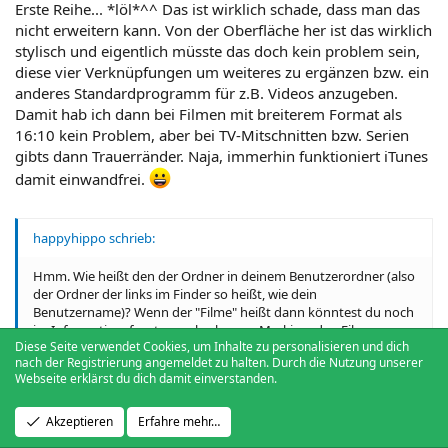
Erste Reihe... *löl*^^ Das ist wirklich schade, dass man das
nicht erweitern kann. Von der Oberfläche her ist das wirklich
stylisch und eigentlich müsste das doch kein problem sein,
diese vier Verknüpfungen um weiteres zu ergänzen bzw. ein
anderes Standardprogramm für z.B. Videos anzugeben.
Damit hab ich dann bei Filmen mit breiterem Format als
16:10 kein Problem, aber bei TV-Mitschnitten bzw. Serien
gibts dann Trauerränder. Naja, immerhin funktioniert iTunes
damit einwandfrei.
happyhippo schrieb:
Hmm. Wie heißt den der Ordner in deinem Benutzerordner (also
der Ordner der links im Finder so heißt, wie dein
Benutzername)? Wenn der "Filme" heißt dann könntest du noch
im Informationsfenster nachschauen. Markiere den Filme-
Diese Seite verwendet Cookies, um Inhalte zu personalisieren und dich
Ordner und drücke Apfel+I bzw. Ablage->Information... und
nach der Registrierung angemeldet zu halten. Durch die Nutzung unserer
schau im Aufklappmenue "Name&Suffix" wie der Ordner heißt.
Webseite erklärst du dich damit einverstanden.
Er sollte "Movies" (ja, englisch ist schon richtig!) heißen.
Akzeptieren
Erfahre mehr…
Das war ein guter Tipp, jetzt werden die Filmdateien unter