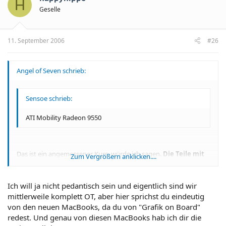
H
Geselle
11. September 2006
#26
Angel of Seven schrieb:
Sensoe schrieb:
ATI Mobility Radeon 9550
Das ist ein angemessener Kurs, würde ich sagen.
Die Teile mit
Zum Vergrößern anklicken....
Grafik on Board wurden aber auch für 1199 Euro
verschachert...
Zum Vergrößern anklicken....
Ich will ja nicht pedantisch sein und eigentlich sind wir
mittlerweile komplett OT, aber hier sprichst du eindeutig
LG
von den neuen MacBooks, da du von "Grafik on Board"
redest. Und genau von diesen MacBooks hab ich dir die
AoS