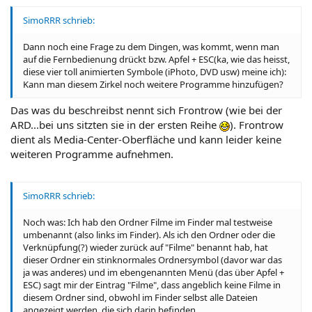
SimoRRR schrieb:
Dann noch eine Frage zu dem Dingen, was kommt, wenn man
auf die Fernbedienung drückt bzw. Apfel + ESC(ka, wie das heisst,
diese vier toll animierten Symbole (iPhoto, DVD usw) meine ich):
Kann man diesem Zirkel noch weitere Programme hinzufügen?
Das was du beschreibst nennt sich Frontrow (wie bei der
ARD...bei uns sitzten sie in der ersten Reihe
). Frontrow
dient als Media-Center-Oberfläche und kann leider keine
weiteren Programme aufnehmen.
SimoRRR schrieb:
Noch was: Ich hab den Ordner Filme im Finder mal testweise
umbenannt (also links im Finder). Als ich den Ordner oder die
Verknüpfung(?) wieder zurück auf "Filme" benannt hab, hat
dieser Ordner ein stinknormales Ordnersymbol (davor war das
ja was anderes) und im ebengenannten Menü (das über Apfel +
ESC) sagt mir der Eintrag "Filme", dass angeblich keine Filme in
diesem Ordner sind, obwohl im Finder selbst alle Dateien
angezeigt werden, die sich darin befinden.