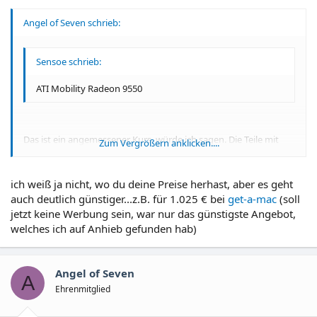
Angel of Seven schrieb:
Sensoe schrieb:
ATI Mobility Radeon 9550
Das ist ein angemessener Kurs, würde ich sagen. Die Teile mit
Zum Vergrößern anklicken....
Grafik on Board wurden aber auch für 1199 Euro verschachert...
Zum Vergrößern anklicken....
ich weiß ja nicht, wo du deine Preise herhast, aber es geht
LG
auch deutlich günstiger...z.B. für 1.025 € bei
get-a-mac
(soll
jetzt keine Werbung sein, war nur das günstigste Angebot,
AoS
welches ich auf Anhieb gefunden hab)
Angel of Seven
A
Ehrenmitglied