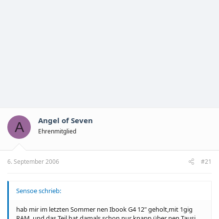
Angel of Seven
A
Ehrenmitglied
6. September 2006
#21
Sensoe schrieb:
hab mir im letzten Sommer nen Ibook G4 12" geholt,mit 1gig
RAM..und das Teil hat damals schon nur knapp über nen Tausi