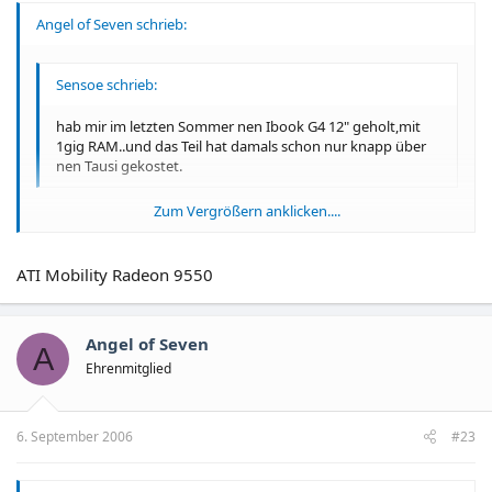
Angel of Seven schrieb:
Sensoe schrieb:
hab mir im letzten Sommer nen Ibook G4 12" geholt,mit
1gig RAM..und das Teil hat damals schon nur knapp über
nen Tausi gekostet.
Zum Vergrößern anklicken....
Mit Grafik on Board?
Zum Vergrößern anklicken....
ATI Mobility Radeon 9550
Angel of Seven
LG
A
Ehrenmitglied
AoS
6. September 2006
#23