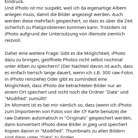
Eindruck.
Und iPhoto ist mir suspekt, weil ich da eigenartige Albem
anlegen muss, damit die Bilder angezeigt werden. Auch
werden diese mehrfach gespeichert, so dass es über die Zeit
sicherlich zu Platzproblemen kommen kann. Trotzdem ist
iPhoto aufgrund der Untersützung von iRemote ziemlich
reizvoll.
Daher eine weitere Frage: Gibt es die Möglichkeit, iPhoto
dazu zu bringen, geöffnete Photos nicht selbst nochmal
unter Alben zu speichern? (Der Nachteil davon ist auch, dass
es einfach tierisch lange dauert, wenn ich z.B. 300 raw-Fotos
in iPhoto reinziehe) Oder gibt es zumindest eine
Möglichkeit, dass iPhoto die betrachteten Bilder nur an
einem Ort speichert und nicht noch die Ordner "Data" und
"Modified" zumüllt?
Im Moment ist es bei mir nämlich so, dass (wenn ich iPhoto
zum Importieren von Fotos von der CF Karte benutze) die
raw-Dateien automatisch in "Originals" gespeichert werden,
dann konvertiert iPhoto diese Bilder in jpeg und speichert
Kopien davon in "Modified". Thumbnails zu allen Bildern
sind dann unter "Data" zu finden.