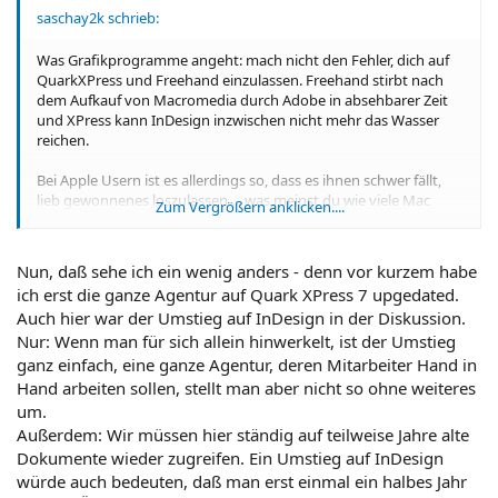
saschay2k schrieb:
Was Grafikprogramme angeht: mach nicht den Fehler, dich auf
QuarkXPress und Freehand einzulassen. Freehand stirbt nach
dem Aufkauf von Macromedia durch Adobe in absehbarer Zeit
und XPress kann InDesign inzwischen nicht mehr das Wasser
reichen.
Bei Apple Usern ist es allerdings so, dass es ihnen schwer fällt,
lieb gewonnenes loszulassen ... was meinst du wie viele Mac
Zum Vergrößern anklicken....
User immer noch unter OS 9 rumdümpeln und ihren ganzen
Kram unter XPress 4.11 erledigen ...
Nun, daß sehe ich ein wenig anders - denn vor kurzem habe
ich erst die ganze Agentur auf Quark XPress 7 upgedated.
Auch hier war der Umstieg auf InDesign in der Diskussion.
Nur: Wenn man für sich allein hinwerkelt, ist der Umstieg
ganz einfach, eine ganze Agentur, deren Mitarbeiter Hand in
Hand arbeiten sollen, stellt man aber nicht so ohne weiteres
um.
Außerdem: Wir müssen hier ständig auf teilweise Jahre alte
Dokumente wieder zugreifen. Ein Umstieg auf InDesign
würde auch bedeuten, daß man erst einmal ein halbes Jahr