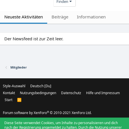
Finden
Neueste Aktivitäten
Beiträge
Informationen
Der Newsfeed ist zur Zeit leer.
Mitglieder
Style-Auswahl
Deutsch [Du]
Kontakt
Nutzungsbedingungen
Datenschutz
Hilfe und Impressum
Start
R
S
S
®
Forum software by XenForo
© 2010-2021 XenForo Ltd.
Diese Seite verwendet Cookies, um Inhalte zu personalisieren und dich
nach der Registrierung angemeldet zu halten. Durch die Nutzung unserer