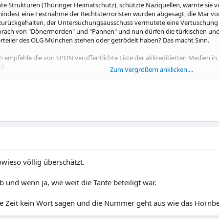
hte Strukturen (Thüringer Heimatschutz), schützte Naziquellen, warnte sie 
umindest eine Festnahme der Rechtsterroristen wurden abgesagt, die Mär v
zurückgehalten, der Untersuchungsausschuss vermutete eine Vertuschung 
sprach von "Dönermorden" und "Pannen" und nun dürfen die türkischen und v
-Verteiler des OLG München stehen oder getrödelt haben? Das macht Sinn.
empfehle die von SPON veröffentlichte Liste der akkreditierten Medien in de
3:
Zum Vergrößern anklicken....
raaf
 Pool mit Berliner Zeitung, Rheinpfalz, Kölner Stadtanzeiger und Mitteldeut
ieso völlig überschätzt.
Journalist)
 und wenn ja, wie weit die Tante beteiligt war.
nze Zeit kein Wort sagen und die Nummer geht aus wie das Hornb