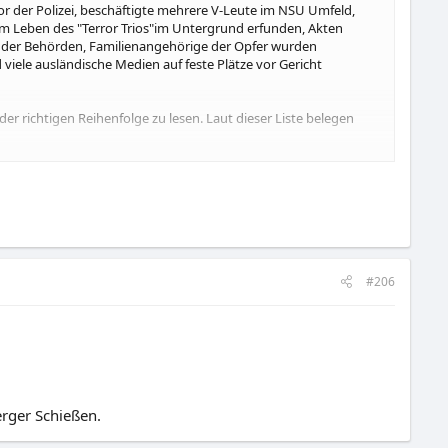
vor der Polizei, beschäftigte mehrere V-Leute im NSU Umfeld,
om Leben des "Terror Trios"im Untergrund erfunden, Akten
der Behörden, Familienangehörige der Opfer wurden
iele ausländische Medien auf feste Plätze vor Gericht
r richtigen Reihenfolge zu lesen. Laut dieser Liste belegen
#206
sche Zeitung)
erger Schießen.