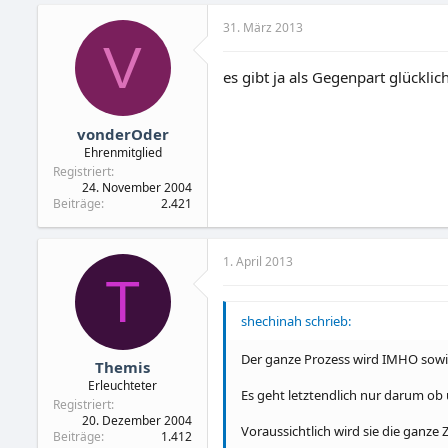
31. März 2013
Mandoga = keine Zeitangabe
V
Zeitenspiegel = keine Zeitangabe
es gibt ja als Gegenpart glückl
RTL Niederlande = 09:47
vonderOder
Christian Fuchs = 08:59
Ehrenmitglied
Registriert
Jörg Völkerling = keine Zeitangabe
24. November 2004
Beiträge
2.421
Stuttgarter Zeitung = keine Zeitan
Sat 1 = keine Zeitangabe
1. April 2013
T
Martin Le Jeune = keine Zeitangab
Jens Eumann = keine Zeitangabe
shechinah schrieb:
Independent Berlin = 09:56
Der ganze Prozess wird IMHO sowie
Themis
Erleuchteter
Spätenstens jetzt sollte das OLG 
Es geht letztendlich nur darum ob u
Registriert
zur Bewerbung von Hürriyet
und w
20. Dezember 2004
Bewerbung um 09:39 einging es a
Voraussichtlich wird sie die ganz
Beiträge
1.412