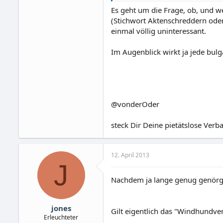
Es geht um die Frage, ob, und 
(Stichwort Aktenschreddern oder 
einmal völlig uninteressant.
Im Augenblick wirkt ja jede bul
@vonderOder
steck Dir Deine pietätslose Verb
12. April 2013
J
Nachdem ja lange genug genörgel
jones
Gilt eigentlich das "Windhundve
Erleuchteter