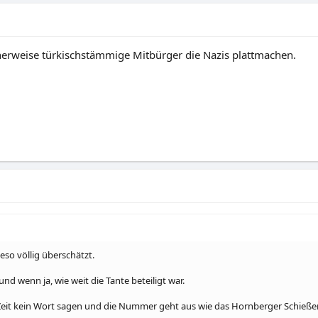
icherweise türkischstämmige Mitbürger die Nazis plattmachen.
gabe
e
so völlig überschätzt.
München darüber nachdenken die exakten Zeiten der Akkreditierungsgesuche 
nd wenn ja, wie weit die Tante beteiligt war.
arum der Journalist Fuchs, der sein Gesuch um 08:59 versandte auf 
uf Platz 22 schaffte, bedarf einer Erklärung.
e Zeit kein Wort sagen und die Nummer geht aus wie das Hornberger Schieße