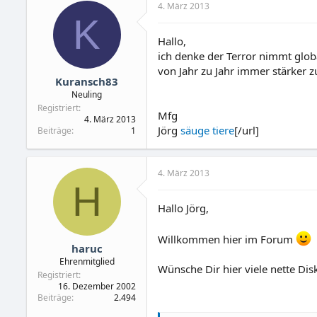
4. März 2013
K
Hallo,
ich denke der Terror nimmt glob
von Jahr zu Jahr immer stärker 
Kuransch83
Neuling
Registriert
Mfg
4. März 2013
Jörg
säuge tiere
[/url]
Beiträge
1
4. März 2013
H
Hallo Jörg,
Willkommen hier im Forum
haruc
Ehrenmitglied
Wünsche Dir hier viele nette Dis
Registriert
16. Dezember 2002
Beiträge
2.494