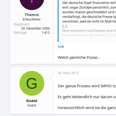
Der deutsche Staat finanzierte rec
evtl. sogar Zschäpe persönlich, z
wurden massiv geschreddert und 
Themis
verdächtigt, die deutsche Presse 
Erleuchteter
verzichten, weil sie nicht im Mail
Registriert
[...]
20. Dezember 2004
Aber es kommt noch besser und ich 
Beiträge
1.412
folgende Medien die Plätze 21 bis 3
Niederlande Dagblad und De Teleg
link
dapd (Nachrichtenagentur)
Mandoga
Welch peinliche Posse...
Zeitenspiegel
RTL Niederlande
Fuchs, Christian (freier Journalist)
Völkerling, Jörg (freier Journalist)
30. März 2013
Stuttgarter Zeitung (Poolführer im
G
Sat 1
Der ganze Prozess wird IMHO sow
Le Jeune, Martin (freier Journalist)
Eumann, Jens (Freie Presse / freier 
Independent Berlin
Es geht letztendlich nur darum ob
Guest
Nederlands Dagblad = 09:39
Guest
Voraussichtlich wird sie die ga
dapd = keine Zeitangabe