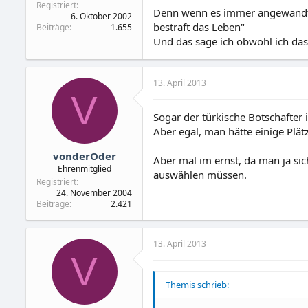
Registriert
Denn wenn es immer angewandt w
6. Oktober 2002
bestraft das Leben"
Beiträge
1.655
Und das sage ich obwohl ich das
13. April 2013
V
Sogar der türkische Botschafter 
Aber egal, man hätte einige Plä
vonderOder
Aber mal im ernst, da man ja sic
Ehrenmitglied
auswählen müssen.
Registriert
24. November 2004
Beiträge
2.421
13. April 2013
V
Themis schrieb: