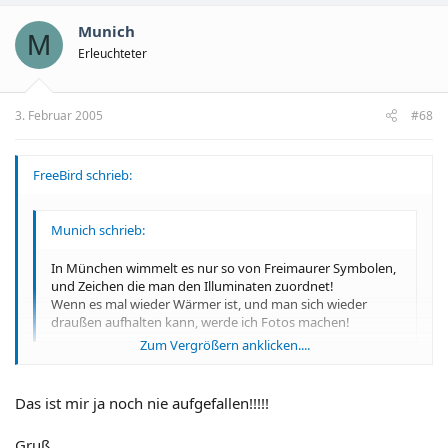
Munich
M
Erleuchteter
3. Februar 2005
#68
FreeBird schrieb:
Munich schrieb:
In München wimmelt es nur so von Freimaurer Symbolen,
und Zeichen die man den Illuminaten zuordnet!
Wenn es mal wieder Wärmer ist, und man sich wieder
draußen aufhalten kann, werde ich Fotos machen!
Zum Vergrößern anklicken....
Da ich nicht so ein Warmduscher bin
hab ich mich heute im
eisigen Wintersturm aufgemacht, um euch das zu präsentieren:
Zum Vergrößern anklicken....
Das ist mir ja noch nie aufgefallen!!!!!
Gruß,