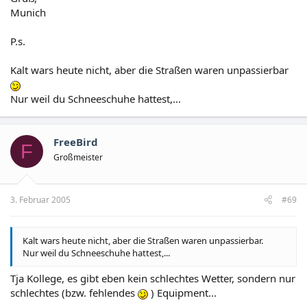
Munich
Das ist die obere Frontansicht der Heilig-Geist-Kirche und nur
einen Steinwurf von der Stelle entfernt, wo Munich seine Pix
gemacht hat. Sorry für die bescheidene Quali, leider nur
P.s.
Handycam vorhanden...
Kalt wars heute nicht, aber die Straßen waren unpassierbar
Nur weil du Schneeschuhe hattest,...
FreeBird
F
Großmeister
3. Februar 2005
#69
Kalt wars heute nicht, aber die Straßen waren unpassierbar.
Nur weil du Schneeschuhe hattest,...
Tja Kollege, es gibt eben kein schlechtes Wetter, sondern nur
schlechtes (bzw. fehlendes
) Equipment...