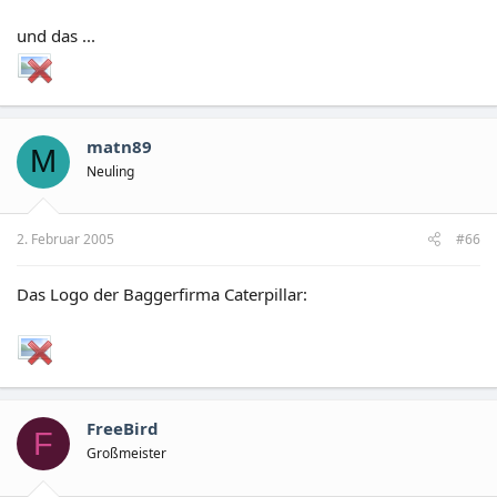
und das ...
matn89
M
Neuling
2. Februar 2005
#66
Das Logo der Baggerfirma Caterpillar:
FreeBird
F
Großmeister