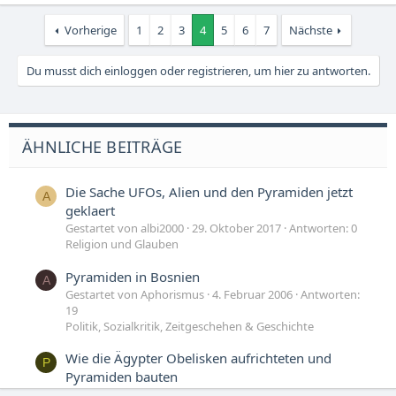
Vorherige
1
2
3
4
5
6
7
Nächste
Du musst dich einloggen oder registrieren, um hier zu antworten.
ÄHNLICHE BEITRÄGE
Die Sache UFOs, Alien und den Pyramiden jetzt
A
geklaert
Gestartet von albi2000
29. Oktober 2017
Antworten: 0
Religion und Glauben
Pyramiden in Bosnien
A
Gestartet von Aphorismus
4. Februar 2006
Antworten:
19
Politik, Sozialkritik, Zeitgeschehen & Geschichte
Wie die Ägypter Obelisken aufrichteten und
P
Pyramiden bauten
Gestartet von polylux
29. Juli 2005
Antworten: 11