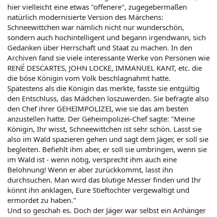
hier vielleicht eine etwas "offenere", zugegebermaßen
natürlich modernisierte Version des Märchens:
Schneewittchen war nämlich nicht nur wunderschön,
sondern auch hochintelligent und begann irgendwann, sich
Gedanken über Herrschaft und Staat zu machen. In den
Archiven fand sie viele interessante Werke von Personen wie
RENÉ DESCARTES, JOHN LOCKE, IMMANUEL KANT, etc. die
die böse Königin vom Volk beschlagnahmt hatte.
Spätestens als die Königin das merkte, fasste sie entgültig
den Entschluss, das Mädchen loszuwerden. Sie befragte also
den Chef ihrer GEHEIMPOLIZEI, wie sie das am besten
anzustellen hatte. Der Geheimpolizei-Chef sagte: "Meine
Königin, Ihr wisst, Schneewittchen ist sehr schön. Lasst sie
also im Wald spazieren gehen und sagt dem Jäger, er soll sie
begleiten. Befiehlt ihm aber, er soll sie umbringen, wenn sie
im Wald ist - wenn nötig, versprecht ihm auch eine
Belohnung! Wenn er aber zurückkommt, lasst ihn
durchsuchen. Man wird das blutige Messer finden und Ihr
könnt ihn anklagen, Eure Stieftochter vergewaltigt und
ermordet zu haben."
Und so geschah es. Doch der Jäger war selbst ein Anhänger