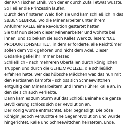
der KANTischen Ethik, von der er durch Zufall etwas wusste.
So ließ er die Prinzessin laufen.
Durch den finsteren Wald floh sie und kam schließlich in das
SIEBENGEBIRGE, wo die Minenarbeiter unter ihrem
Anführer KALLE eine Revolution gestartet hatten.
Sie traf nun sieben dieser Minenarbeiter und wohnte bei
ihnen, und so bekam sie auch Kalles Werk zu lesen: "DIE
PRODUKTIONSMITTEL", in dem er forderte, alle Reichtümer
sollen dem Volk gehören und nicht dem Adel. Dieser
Gedanke gefiel ihr immer besser.
Schließlich - nach mehreren Überfällen durch königlichen
Truppen und durch die GEHEIMPOLIZEI, die schließlich
erfahren hatte, wer das hübsche Mädchen war, das nun mit
den Partisanen kämpfte - schloss sich Schneewittchen
entgültig den Minenarbeitern und ihrem Führer Kalle an, in
den sie sich auch verliebte.
Dann kam es zum Sturm auf das Schloß: Beinahe die ganze
Bevölkerung schloss sich der Revolution an.
Der König wurde entmachtet, aber begnadigt. Die böse
Königin jedoch versuchte eine Gegenrevolution und wurde
hingerichtet. Kalle und Schneewittchen heirateten. Ende.