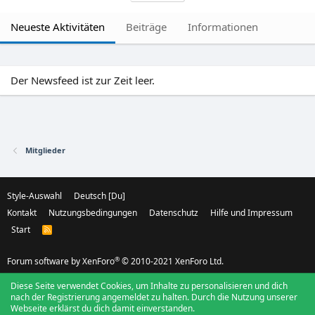
Neueste Aktivitäten
Beiträge
Informationen
Der Newsfeed ist zur Zeit leer.
Mitglieder
Style-Auswahl
Deutsch [Du]
Kontakt
Nutzungsbedingungen
Datenschutz
Hilfe und Impressum
Start
R
S
S
®
Forum software by XenForo
© 2010-2021 XenForo Ltd.
Diese Seite verwendet Cookies, um Inhalte zu personalisieren und dich
nach der Registrierung angemeldet zu halten. Durch die Nutzung unserer
Webseite erklärst du dich damit einverstanden.