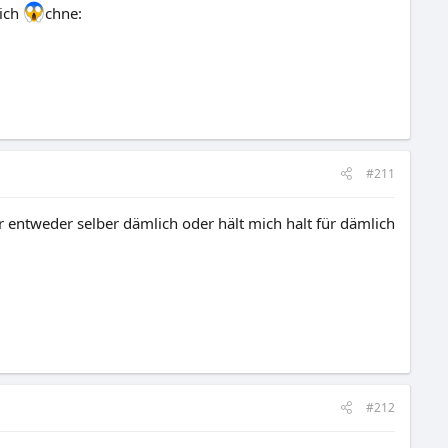
eich
chne:
#211
er entweder selber dämlich oder hält mich halt für dämlich
#212