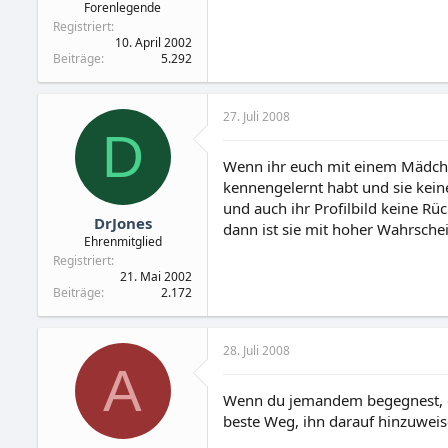
Forenlegende
Registriert
10. April 2002
Beiträge
5.292
27. Juli 2008
D
Wenn ihr euch mit einem Mädchen
kennengelernt habt und sie kein
und auch ihr Profilbild keine Rüc
DrJones
dann ist sie mit hoher Wahrschein
Ehrenmitglied
Registriert
21. Mai 2002
Beiträge
2.172
28. Juli 2008
A
Wenn du jemandem begegnest, der
beste Weg, ihn darauf hinzuweis