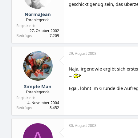
geschickt genug sein, das überz
NormaJean
Forenlegende
Registriert
27. Oktober 2002
Beiträge
7.209
29. August 2008
Naja, irgendwie ergibt sich erst
...
Simple Man
Egal, lohnt im Grunde die Aufreg
Forenlegende
Registriert
4. November 2004
Beiträge
8.452
30. August 2008
A