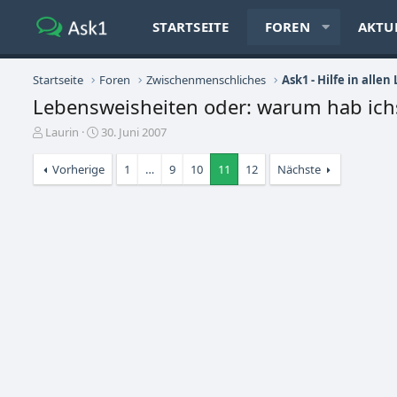
STARTSEITE
FOREN
AKTU
Startseite
Foren
Zwischenmenschliches
Ask1 - Hilfe in alle
Lebensweisheiten oder: warum hab ich
E
E
Laurin
30. Juni 2007
r
r
s
s
Vorherige
1
…
9
10
11
12
Nächste
t
t
e
e
l
l
l
l
e
t
r
a
m