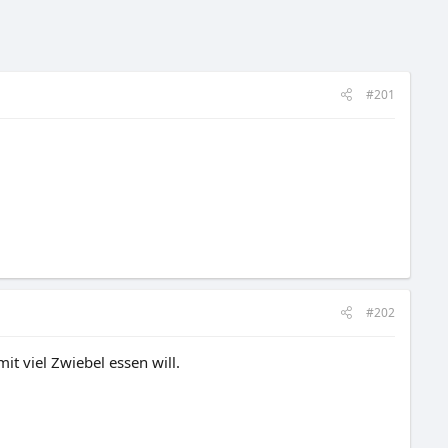
#201
#202
t viel Zwiebel essen will.