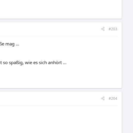
#203
ße mag ...
so spaßig, wie es sich anhört ...
#204