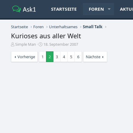
STARTSEITE
FOREN
AKTU
Startseite
Foren
Unterhaltsames
Small Talk
Kurioses aus aller Welt
E
E
Simple Man
18. September 2007
r
r
s
s
Vorherige
1
2
3
4
5
6
Nächste
t
t
e
e
l
l
l
l
e
t
r
a
m