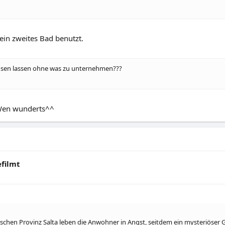
 ein zweites Bad benutzt.
chsen lassen ohne was zu unternehmen???
. Wen wunderts^^
filmt
ischen Provinz Salta leben die Anwohner in Angst, seitdem ein mysteriöser