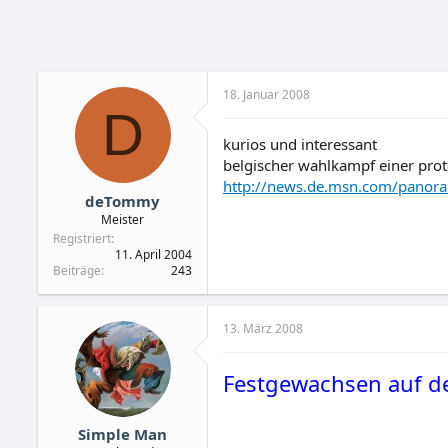
18. Januar 2008
D
kurios und interessant
belgischer wahlkampf einer pr
http://news.de.msn.com/panor
deTommy
Meister
Registriert
11. April 2004
Beiträge
243
13. März 2008
Festgewachsen auf de
Simple Man