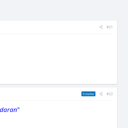
#21
#22
Ersteller
 daran
"