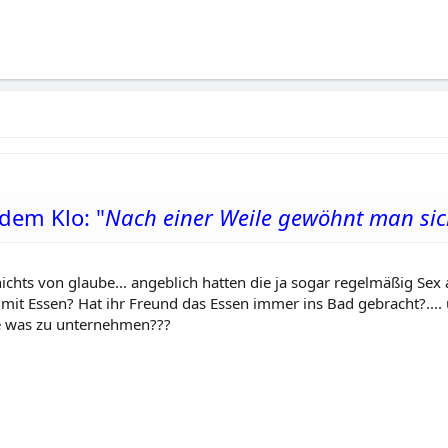
dem Klo: "
Nach einer Weile gewöhnt man si
nichts von glaube... angeblich hatten die ja sogar regelmäßig S
t mit Essen? Hat ihr Freund das Essen immer ins Bad gebracht?...
e was zu unternehmen???