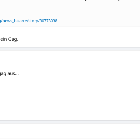
g/news_bizarre/story/30773038
ein Gag.
ag aus...