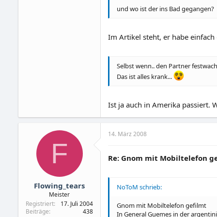
und wo ist der ins Bad gegangen?
Im Artikel steht, er habe einfach
Selbst wenn.. den Partner festwa
Das ist alles krank...
Ist ja auch in Amerika passiert
14. März 2008
F
Re: Gnom mit Mobiltelefon ge
Flowing_tears
NoToM schrieb:
Meister
Registriert
17. Juli 2004
Gnom mit Mobiltelefon gefilmt
Beiträge
438
In General Guemes in der argentin