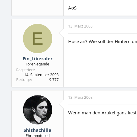
AoS
13. März 2008
E
Hose an? Wie soll der Hintern u
Ein_Liberaler
Forenlegende
Registriert
14. September 2003
Beiträge
9.777
13. März 2008
Wenn man den Artikel ganz liest,
Shishachilla
Ehrenmitglied