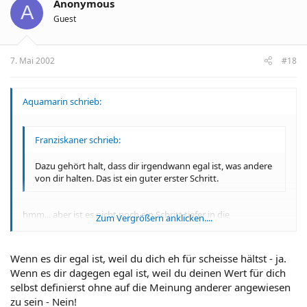
Anonymous
A
Guest
7. Mai 2002
#18
Aquamarin schrieb:
Franziskaner schrieb:
Dazu gehört halt, dass dir irgendwann egal ist, was andere
von dir halten. Das ist ein guter erster Schritt.
hmm... aber ist es nicht noch ein Schritt tiefer in die
Zum Vergrößern anklicken....
Resignation????
Zum Vergrößern anklicken....
Wenn es dir egal ist, weil du dich eh für scheisse hältst - ja.
Wenn es dir dagegen egal ist, weil du deinen Wert für dich
selbst definierst ohne auf die Meinung anderer angewiesen
zu sein - Nein!