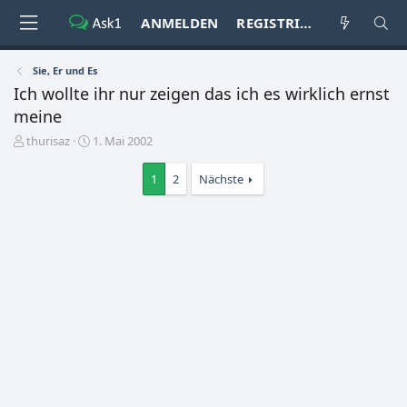
ANMELDEN
REGISTRIEREN
Sie, Er und Es
Ich wollte ihr nur zeigen das ich es wirklich ernst
meine
E
E
thurisaz
1. Mai 2002
r
r
s
s
1
2
Nächste
t
t
e
e
l
l
l
l
e
t
r
a
m