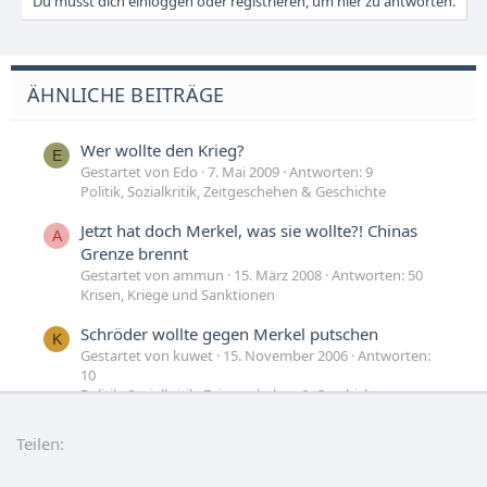
Du musst dich einloggen oder registrieren, um hier zu antworten.
ÄHNLICHE BEITRÄGE
Wer wollte den Krieg?
E
Gestartet von Edo
7. Mai 2009
Antworten: 9
Politik, Sozialkritik, Zeitgeschehen & Geschichte
Jetzt hat doch Merkel, was sie wollte?! Chinas
A
Grenze brennt
Gestartet von ammun
15. März 2008
Antworten: 50
Krisen, Kriege und Sanktionen
Schröder wollte gegen Merkel putschen
K
Gestartet von kuwet
15. November 2006
Antworten:
10
Politik, Sozialkritik, Zeitgeschehen & Geschichte
Labor wollte Schwulmacher fürs Pentagon
F
Teilen:
entwickeln
Gestartet von FreeBird
18. Januar 2005
Antworten: 2