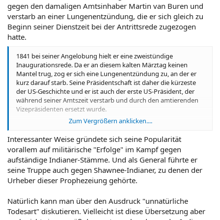
gegen den damaligen Amtsinhaber Martin van Buren und
verstarb an einer Lungenentzündung, die er sich gleich zu
Beginn seiner Dienstzeit bei der Antrittsrede zugezogen
hatte.
1841 bei seiner Angelobung hielt er eine zweistündige
Inaugurationsrede. Da er an diesem kalten Märztag keinen
Mantel trug, zog er sich eine Lungenentzündung zu, an der er
kurz darauf starb. Seine Präsidentschaft ist daher die kürzeste
der US-Geschichte und er ist auch der erste US-Präsident, der
während seiner Amtszeit verstarb und durch den amtierenden
Vizepräsidenten ersetzt wurde.
Zum Vergrößern anklicken....
http://de.wikipedia.org/wiki/William_H._Harrison
Interessanter Weise gründete sich seine Popularität
vorallem auf militärische "Erfolge" im Kampf gegen
aufständige Indianer-Stämme. Und als General führte er
seine Truppe auch gegen Shawnee-Indianer, zu denen der
Urheber dieser Prophezeiung gehörte.
Natürlich kann man über den Ausdruck "unnatürliche
Todesart" diskutieren. Vielleicht ist diese Übersetzung aber