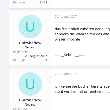
Beiträge
8.452
20. August 2007
U
das freut mich zuhören dann lag i
sondern die wahrheiten das was 
wissen möchte
UnitShadow
Neuling
Registriert
......__Seboje__......
20. August 2007
Beiträge
3
20. August 2007
U
ich kenne die bücher bereits ab
steht wird es mit unreinheiten 
UnitShadow
Neuling
Registriert