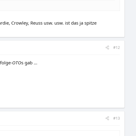
ardie, Crowley, Reuss usw. usw. ist das ja spitze
#12
folge-
OTO
s gab ...
#13