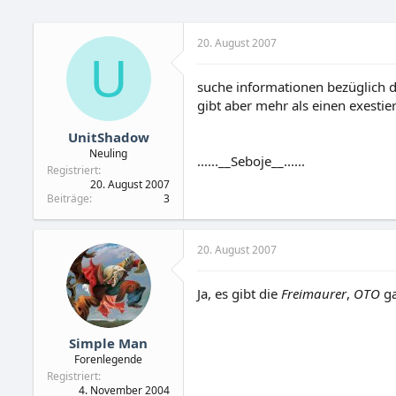
20. August 2007
U
suche informationen bezüglich di
gibt aber mehr als einen exesti
UnitShadow
Neuling
......__Seboje__......
Registriert
20. August 2007
Beiträge
3
20. August 2007
Ja, es gibt die
Freimaurer
,
OTO
ga
Simple Man
Forenlegende
Registriert
4. November 2004