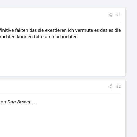
#1
nitive fakten das sie exestieren ich vermute es das es die
trachten können bitte um nachrichten
#2
 von
Dan Brown
...