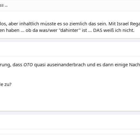
ss
...
los, aber inhaltlich müsste es so ziemlich das sein. Mit Israel Reg
n haben ... ob da was/wer "dahinter" ist ... DAS weiß ich nicht.
erung, dass
OTO
quasi auseinanderbrach und es dann einige Nach
le zu?