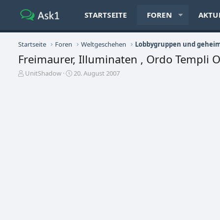
STARTSEITE
FOREN
AKTU
Startseite
Foren
Weltgeschehen
Lobbygruppen und geheim
Freimaurer, Illuminaten , Ordo Templi O
E
E
UnitShadow
20. August 2007
r
r
s
s
t
t
e
e
l
l
l
l
e
t
r
a
m