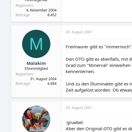
Registriert
4. November 2004
Beiträge
8.452
20. August 2007
M
Freimaurer gibt es "immernoch"
Den OTO gibt es ebenfalls, mit 
Malakim
Grad zum "Minerval" einweihen l
Ehrenmitglied
kennenlernen.
Registriert
31. August 2004
Und zu den Illuminaten gibt es n
Beiträge
4.984
Zeit aufgelöst worden. Ob etwaig
20. August 2007
:gruebel:
Aber den Original-
OTO
gibt es d