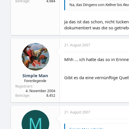
Beiträge
4.984
Na, das Dingens von
Kellner
bis
Reu
Ja das ist das schon, nicht lücken
dokumentiert was die so getriebe
21. August 2007
Mhh ... ich hatte das so in Erinn
Simple Man
Gibt es da eine vernünftige Quel
Forenlegende
Registriert
4. November 2004
Beiträge
8.452
21. August 2007
M