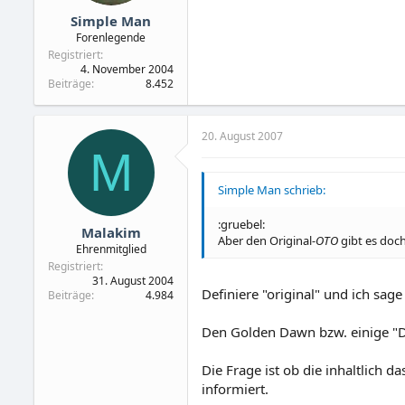
Simple Man
Forenlegende
Registriert
4. November 2004
Beiträge
8.452
20. August 2007
M
Simple Man schrieb:
:gruebel:
Malakim
Aber den Original-
OTO
gibt es doc
Ehrenmitglied
Registriert
31. August 2004
Definiere "original" und ich sage
Beiträge
4.984
Den Golden Dawn bzw. einige "De
Die Frage ist ob die inhaltlich d
informiert.