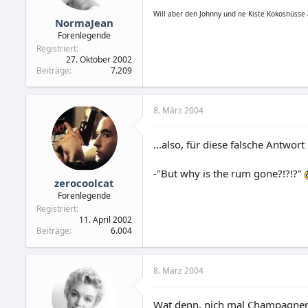
Will aber den Johnny und ne Kiste Kokosnüsse
NormaJean
Forenlegende
Registriert
27. Oktober 2002
Beiträge
7.209
8. März 2004
...also, für diese falsche Antwor
-"But why is the rum gone?!?!?"
zerocoolcat
Forenlegende
Registriert
11. April 2002
Beiträge
6.004
8. März 2004
Wat denn, nich mal Champagner 