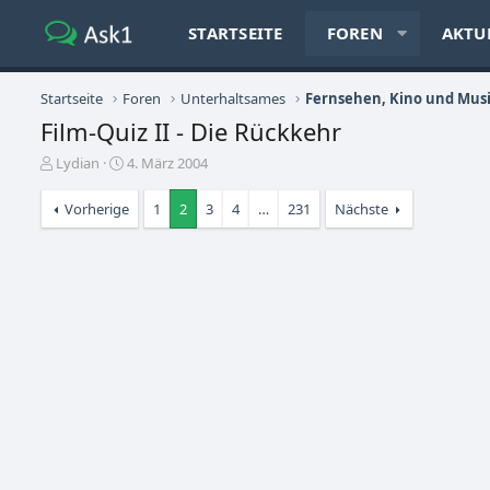
STARTSEITE
FOREN
AKTU
Startseite
Foren
Unterhaltsames
Fernsehen, Kino und Mus
Film-Quiz II - Die Rückkehr
E
E
Lydian
4. März 2004
r
r
s
s
Vorherige
1
2
3
4
…
231
Nächste
t
t
e
e
l
l
l
l
e
t
r
a
m