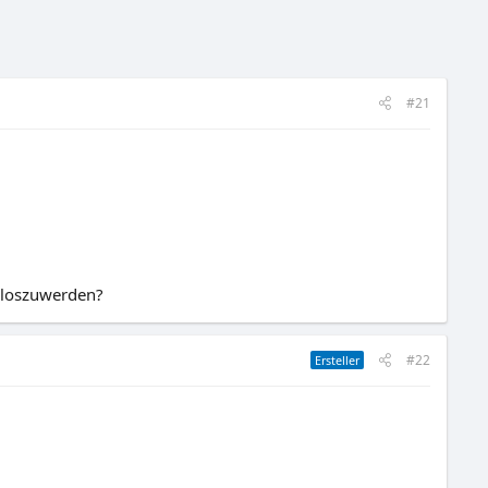
#21
 loszuwerden?
#22
Ersteller