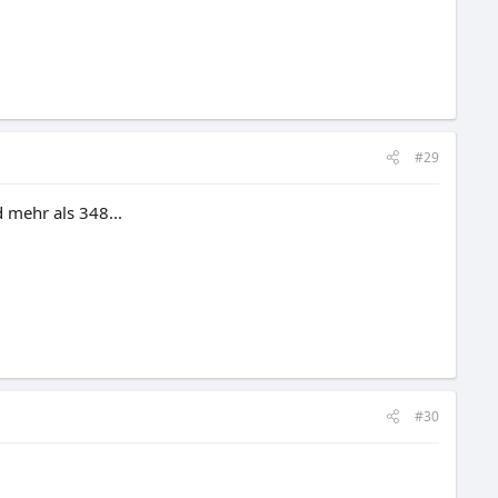
#29
 mehr als 348...
#30