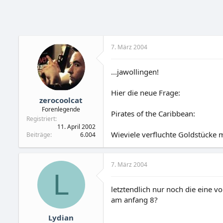
7. März 2004
...jawollingen!
Hier die neue Frage:
zerocoolcat
Forenlegende
Pirates of the Caribbean:
Registriert
11. April 2002
Wieviele verfluchte Goldstücke
Beiträge
6.004
7. März 2004
L
letztendlich nur noch die eine v
am anfang 8?
Lydian