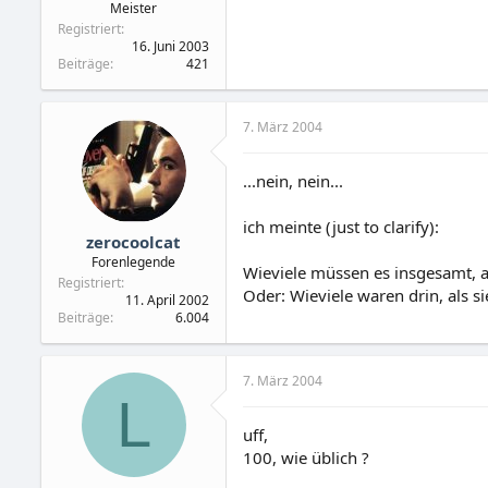
Meister
Registriert
16. Juni 2003
Beiträge
421
7. März 2004
...nein, nein...
ich meinte (just to clarify):
zerocoolcat
Forenlegende
Wieviele müssen es insgesamt, 
Registriert
Oder: Wieviele waren drin, als 
11. April 2002
Beiträge
6.004
7. März 2004
L
uff,
100, wie üblich ?