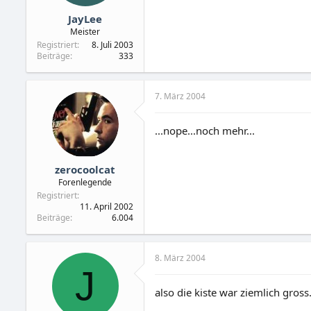
JayLee
Meister
Registriert
8. Juli 2003
Beiträge
333
7. März 2004
...nope...noch mehr...
zerocoolcat
Forenlegende
Registriert
11. April 2002
Beiträge
6.004
8. März 2004
J
also die kiste war ziemlich gro