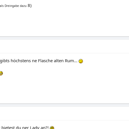
8)
 als Dreingabe dazu
t gibts höchstens ne Flasche alten Rum...
bietest du ner Lady an?!