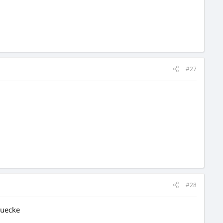
#27
#28
tuecke