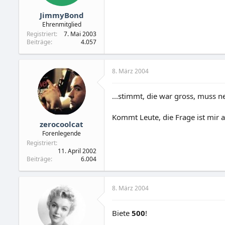
JimmyBond
Ehrenmitglied
Registriert
7. Mai 2003
Beiträge
4.057
8. März 2004
...stimmt, die war gross, muss n
Kommt Leute, die Frage ist mir 
zerocoolcat
Forenlegende
Registriert
11. April 2002
Beiträge
6.004
8. März 2004
Biete
500
!