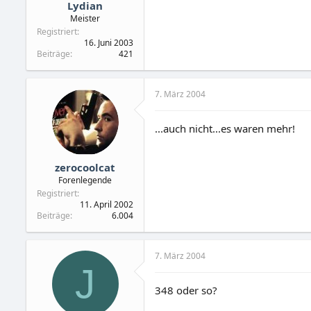
Lydian
Meister
Registriert
16. Juni 2003
Beiträge
421
7. März 2004
...auch nicht...es waren mehr!
zerocoolcat
Forenlegende
Registriert
11. April 2002
Beiträge
6.004
7. März 2004
J
348 oder so?