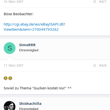
16. März 2007
#427
Böse Beobachter:
http://cgi.ebay.de/ws/eBayISAPI.dll?
ViewItem&item=270049793262
SimoRRR
S
Ehrenmitglied
17. März 2007
#428
Soviel zu Thema "Gucken kostet nix!" ^^
Shishachilla
Ehrenmitglied