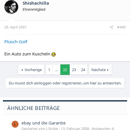
Shishachilla
Ehrenmitglied
26. April 2007
#440
Plüsch-Golf
Ein Auto zum Kuscheln
Vorherige
1
…
22
23
24
Nächste
Du musst dich einloggen oder registrieren, um hier zu antworten.
ÄHNLICHE BEITRÄGE
ebay und die Garantie
L
Gestartet von LStrike
13. Februar 2008
Antworten: 6