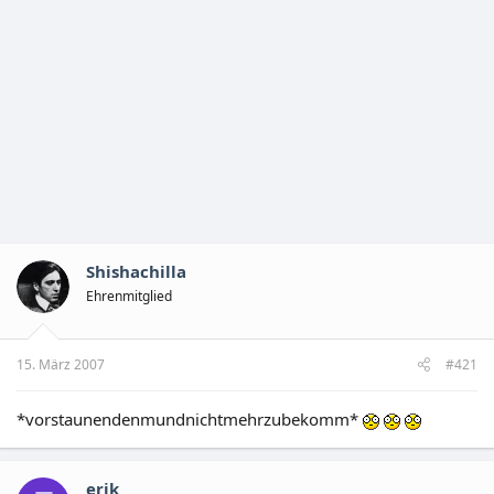
Shishachilla
Ehrenmitglied
15. März 2007
#421
*vorstaunendenmundnichtmehrzubekomm*
erik