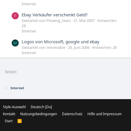
Internet
Ebay Verkäufer verschenkt Geld?
F
Gestartet von Flowing_tears
31. Mai 2007
Antworten:
28
Internet
Logos von Microsoft, google und ebay
M
Gestartet von minimalize
26. Juni 2006
Antworten: 28
Internet
die ärgerlichsten ebay-betrügereien
Gestartet von Tortenhuber
27. März 2006
Antworten:
Teilen:
5
Small Talk
Internet
Style-Auswahl
Deutsch [Du]
Kontakt
Nutzungsbedingungen
Datenschutz
Hilfe und Impressum
Start
R
S
S