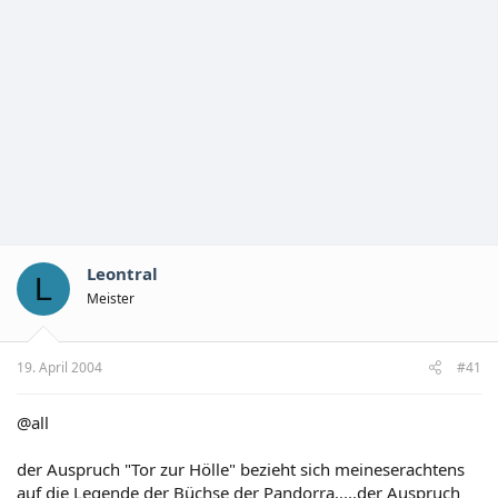
Leontral
L
Meister
19. April 2004
#41
@all
der Auspruch "Tor zur Hölle" bezieht sich meineserachtens
auf die Legende der Büchse der Pandorra.....der Auspruch