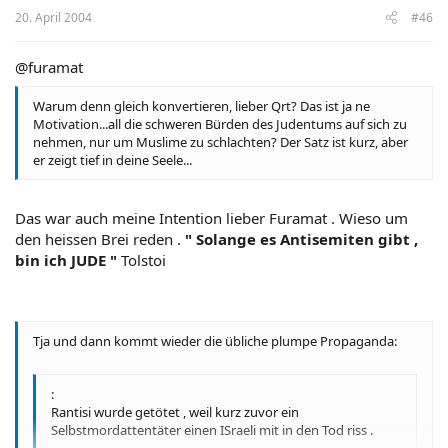
20. April 2004
#46
@furamat
Warum denn gleich konvertieren, lieber Qrt? Das ist ja ne
Motivation...all die schweren Bürden des Judentums auf sich zu
nehmen, nur um Muslime zu schlachten? Der Satz ist kurz, aber
er zeigt tief in deine Seele...
Das war auch meine Intention lieber Furamat . Wieso um
den heissen Brei reden .
" Solange es Antisemiten gibt ,
bin ich JUDE "
Tolstoi
Tja und dann kommt wieder die übliche plumpe Propaganda:
:
Rantisi wurde getötet , weil kurz zuvor ein
Selbstmordattentäter einen ISraeli mit in den Tod riss .