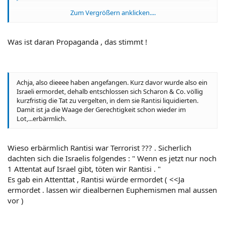
Zum Vergrößern anklicken....
Das habe ich schonmal geschrieben .
Zum Vergrößern anklicken....
Was ist daran Propaganda , das stimmt !
Achja, also dieeee haben angefangen. Kurz davor wurde also ein
Israeli ermordet, dehalb entschlossen sich Scharon & Co. völlig
kurzfristig die Tat zu vergelten, in dem sie Rantisi liquidierten.
Damit ist ja die Waage der Gerechtigkeit schon wieder im
Lot,...erbärmlich.
Wieso erbärmlich Rantisi war Terrorist ??? . Sicherlich
dachten sich die Israelis folgendes : " Wenn es jetzt nur noch
1 Attentat auf Israel gibt, töten wir Rantisi . "
Es gab ein Attenttat , Rantisi würde ermordet ( <<Ja
ermordet . lassen wir diealbernen Euphemismen mal aussen
vor )