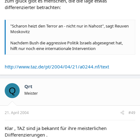
zum glück gibt es menschen, die die lage etwas
differenzierter betrachten:
"Scharon heizt den Terror an - nicht nur in Nahost", sagt Reuven
Moskovitz
Nachdem Bush die aggressive Politik Israels abgesegnet hat,
hilft nur noch eine internationale Intervention
http://www.taz.de/pt/2004/04/21/a0244.nf/text
Qrt
Q
Meister
21. April 2004
#49
Klar , TAZ sind ja bekannt für ihre meisterlichen
Diifferenzierungen .