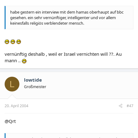
habe gestern ein interview mit dem hamas oberhaupt auf bbc
gesehen. ein sehr vernünftiger, intelligenter und vor allem
keinesfalls religiös verblendeter mensch.
vernünftig deshalb , weil er Israel vernichten will ??. Au
mann ..
lowtide
L
Großmeister
20. April 2004
#47
@Qrt