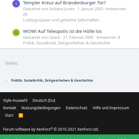
Templer Kreuz auf Brandenburger Tor?
I
Gestartet von Indiana Jones
1. Januar 2003
Antworten:
29
Lobbygruppen und geheime Seilschaften
WOW! Auf Teleopolis ist die Hölle los
G
Gestartet von Guest
21. Februar 2005
Antworten: 8
Politik, Sozialkritik, Zeitgeschehen & Geschichte
Ab in die Hölle
E
Gestartet von Ehemaliger_User
7. Juni 2004
Teilen:
Antworten: 37
Internet
Politik, Sozialkritik, Zeitgeschehen & Geschichte
Style-Auswahl
Deutsch [Du]
Kontakt
Nutzungsbedingungen
Datenschutz
Hilfe und Impressum
Start
R
S
S
®
Forum software by XenForo
© 2010-2021 XenForo Ltd.