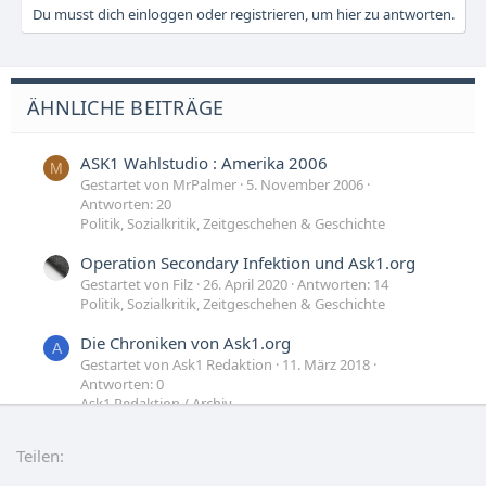
Du musst dich einloggen oder registrieren, um hier zu antworten.
ÄHNLICHE BEITRÄGE
ASK1 Wahlstudio : Amerika 2006
M
Gestartet von MrPalmer
5. November 2006
Antworten: 20
Politik, Sozialkritik, Zeitgeschehen & Geschichte
Operation Secondary Infektion und Ask1.org
Gestartet von Filz
26. April 2020
Antworten: 14
Politik, Sozialkritik, Zeitgeschehen & Geschichte
Die Chroniken von Ask1.org
A
Gestartet von Ask1 Redaktion
11. März 2018
Antworten: 0
Ask1 Redaktion / Archiv
WM2010: Ask1-Tippgemeinschaft
T
Teilen:
Gestartet von Trasher
27. Mai 2010
Antworten: 125
Small Talk