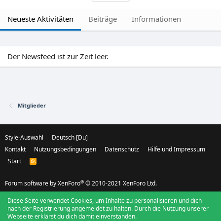
Neueste Aktivitäten
Beiträge
Informationen
Der Newsfeed ist zur Zeit leer.
Mitglieder
Style-Auswahl
Deutsch [Du]
Kontakt
Nutzungsbedingungen
Datenschutz
Hilfe und Impressum
Start
R
S
S
®
Forum software by XenForo
© 2010-2021 XenForo Ltd.
Diese Seite verwendet Cookies, um Inhalte zu personalisieren und dich
nach der Registrierung angemeldet zu halten. Durch die Nutzung unserer
Webseite erklärst du dich damit einverstanden.