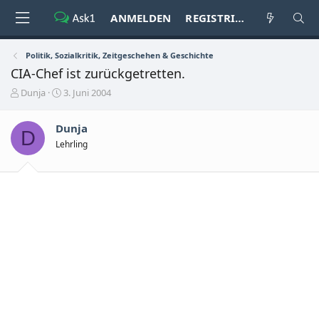
ANMELDEN
REGISTRIEREN
Politik, Sozialkritik, Zeitgeschehen & Geschichte
CIA-Chef ist zurückgetretten.
E
E
Dunja
3. Juni 2004
r
r
s
s
Dunja
t
t
D
e
e
Lehrling
l
l
l
l
e
t
r
a
m