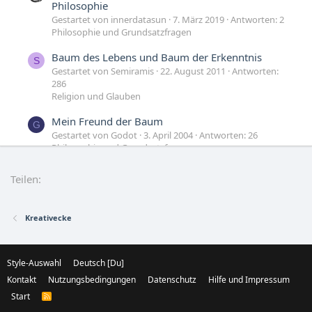
Philosophie
Gestartet von innerdatasun
7. März 2019
Antworten: 2
Philosophie und Grundsatzfragen
Baum des Lebens und Baum der Erkenntnis
S
Gestartet von Semiramis
22. August 2011
Antworten:
286
Religion und Glauben
Mein Freund der Baum
G
Gestartet von Godot
3. April 2004
Antworten: 26
Philosophie und Grundsatzfragen
Ein Baum! oder Was ist Realität?
K
Teilen:
Gestartet von Kaleidoskop
14. Mai 2002
Antworten: 14
Philosophie und Grundsatzfragen
Kreativecke
Style-Auswahl
Deutsch [Du]
Kontakt
Nutzungsbedingungen
Datenschutz
Hilfe und Impressum
Start
R
S